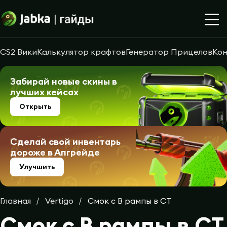
CS2 Вики
Калькулятор крафтов
Генератор Прицелов
Кон
Забирай новые скины в
лучших кейсах
Открыть
Сделай свой инвентарь
дороже в Апгрейде
Улучшить
Главная
Vertigo
Смок с B рампы в CТ
Смок с B рампы в CТ