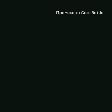
Промокоды Case Battle
Наши режимы
Кейсы
Кейсы
CS2 Wiki
Кейс Батл
Faceit Finder