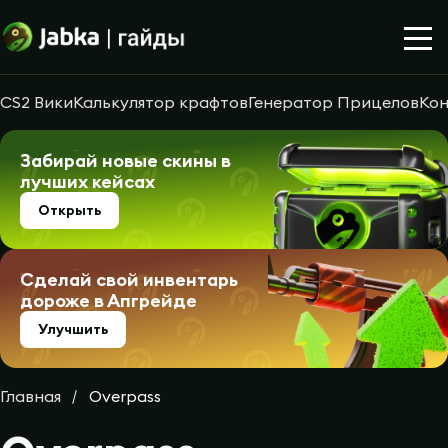
CS2 Вики
Калькулятор крафтов
Генератор Прицелов
Кон
Забирай новые скины в
лучших кейсах
Открыть
Сделай свой инвентарь
дороже в Апгрейде
Улучшить
Главная
Overpass