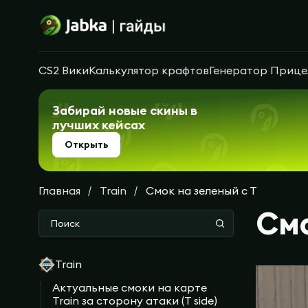
CS2 Вики
Калькулятор крафтов
Генератор Прице
Забирай новые скины в
лучших кейсах
Открыть
Главная
Train
Смок на зеленый с Т
Смо
Train
Актуальные смоки на карте
Train за сторону атаки (T side)