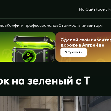
На Сайт
Faceit F
лов
Конфиги профессионалов
Стоимость инвентаря
Сделай свой инвента
дороже в Апгрейде
Улучшить
к на зеленый с Т