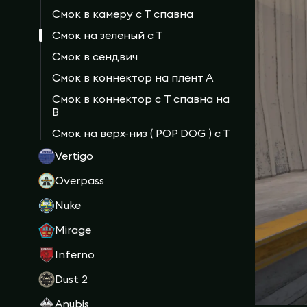
Смок в камеру с Т спавна
Смок на зеленый с Т
Смок в сендвич
Смок в коннектор на плент А
Смок в коннектор с T спавна на
B
Смок на верх-низ ( POP DOG ) с Т
Vertigo
Overpass
Nuke
Mirage
Inferno
Dust 2
Anubis