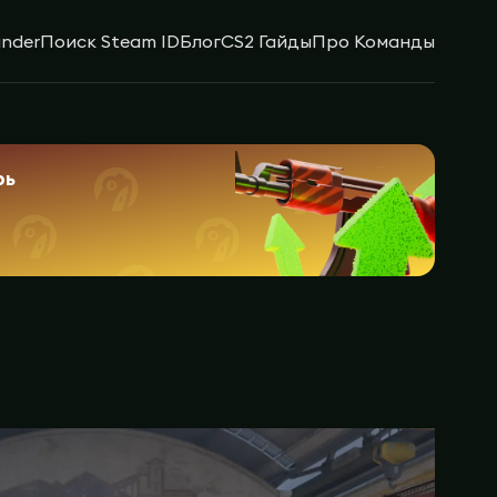
inder
Поиск Steam ID
Блог
CS2 Гайды
Про Команды
рь