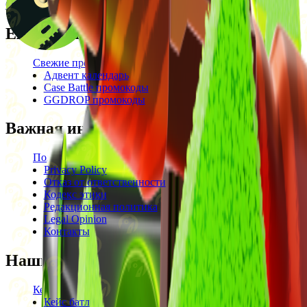
Обратится за помощью
Ежедневные бонусы
Свежие промокоды
Адвент календарь
Case Battle промокоды
GGDROP промокоды
Важная информация
Пользовательское соглашение
Privacy Policy
Отказ от ответственности
Кодекс этики
Редакционная политика
Legal Opinion
Контакты
Наши режимы
Кейсы
Кейс батл