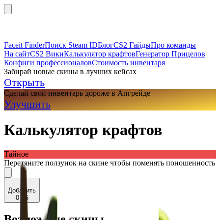
Faceit Finder
Поиск Steam ID
Блог
CS2 Гайды
Про команды
На сайт
CS2 Вики
Калькулятор крафтов
Генератор Прицелов
Конфиги профессионалов
Стоимость инвентаря
Забирай новые скины в лучших кейсах
Открыть
Сделай свой инвентарь дороже в Апгрейде
Улучшить
Калькулятор крафтов
Тайное
Перетяните ползунок на скине чтобы поменять поношенность
Добавить
0 / 5
Возможные скины