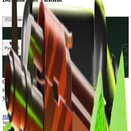
Выберите достаточно скинов
🇷🇺 Рубли (RUB)
🇺🇸 Доллары (USD)
🇪🇺 Евро (EUR)
🇷🇺 Рубли (RUB)
🇺🇦 Гривны (UAH)
Русский
Русский
Українська
Открой мир премиальных развлечений:
играй честно и наслаждайся
уникальными впечатлениями
support@cs-wiki.org
Заходя на этот сайт, вы подтверждаете, что вам исполнилось
18 лет. Проблемы с азартными играми?