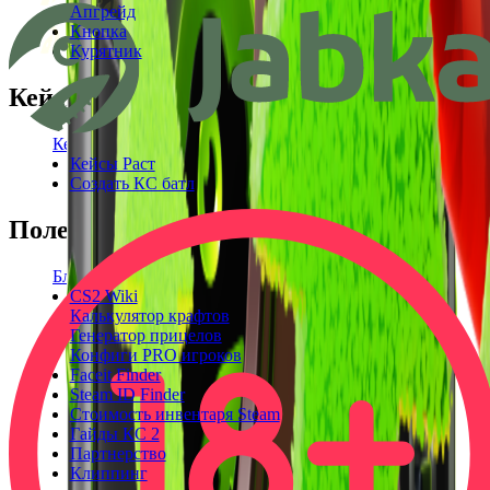
Апгрейд
Кнопка
Курятник
Кейсы
Кейсы КС2
Кейсы Раст
Создать КС батл
Полезное
Блог
CS2 Wiki
Калькулятор крафтов
Генератор прицелов
Конфиги PRO игроков
Faceit Finder
Steam ID Finder
Стоимость инвентаря Steam
Гайды КС 2
Партнерство
Клиппинг