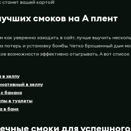
 станет вашей картой!
лучших смоков на A плент
 как уверенно заходить в сайт, лучше выучить нескольк
ез потерь и установку бомбы. Четко брошенный дым мо
ов возможности эффективно отыгрывать. А вот список
 в хелпу
нативный в хелпу
 с банана
спы в туалеты
а в банк
чные смоки для успешного 