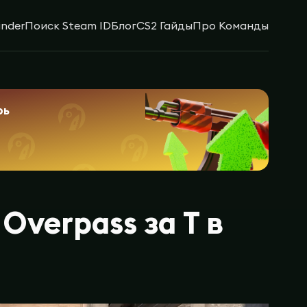
inder
Поиск Steam ID
Блог
CS2 Гайды
Про Команды
рь
Overpass за T в