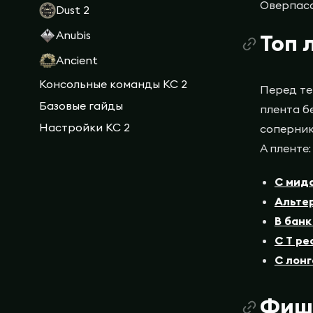
Оверпасс
Dust 2
Anubis
Топ 
Ancient
Консольные команды КС 2
Перед тем
Базовые гайды
плента б
Настройки КС 2
соперник
А пленте:
С мида
Альтер
В банк
С T ре
С лонг
Фише