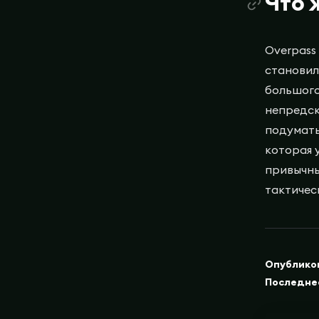
Что 
Overpass
становил
большого
непредск
подумать
которая 
привычны
тактичес
Опублико
Последне