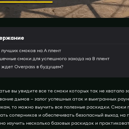
ержание
 лучших смоков на A плент
ечные смоки для успешного захода на B плент
 ждет Overpass в будущем?
татье вы увидите все те смоки которых так не хватало
вание дымов — залог успешных атак и выигранных раун
кам, то можно выучить все полезные раскидки. Смоки 
ать соперников и обеспечивать безопасный выход на п
но изучить несколько базовых раскидок и практиковат