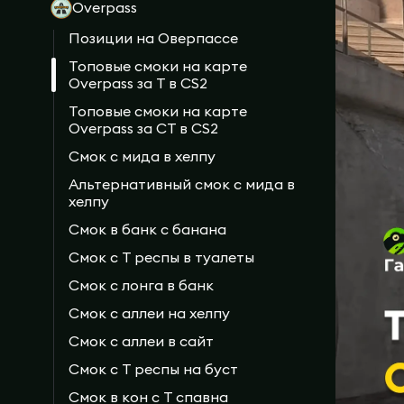
Overpass
Позиции на Оверпассе
Топовые смоки на карте
Overpass за T в CS2
Топовые смоки на карте
Overpass за CT в CS2
Смок с мида в хелпу
Альтернативный смок с мида в
хелпу
Смок в банк с банана
Смок с T респы в туалеты
Смок с лонга в банк
Смок с аллеи на хелпу
Смок с аллеи в сайт
Смок с T респы на буст
Смок в кон с T спавна