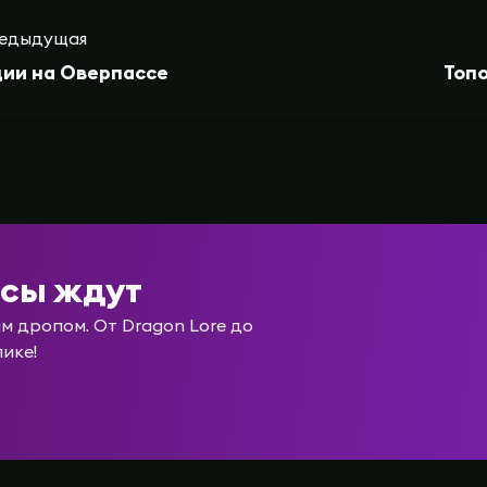
едыдущая
ии на Оверпассе
Топо
йсы ждут
 дропом. От Dragon Lore до
лике!