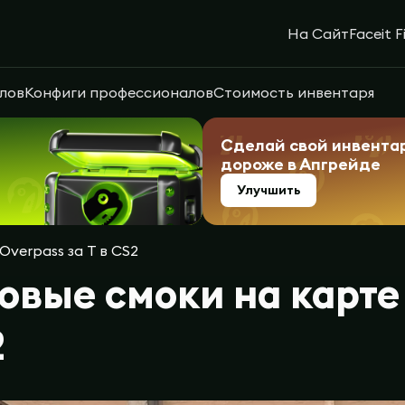
На Сайт
Faceit F
лов
Конфиги профессионалов
Стоимость инвентаря
Сделай свой инвента
дороже в Апгрейде
Улучшить
Overpass за T в CS2
овые смоки на карте 
2