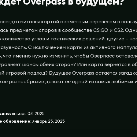
ждет Overpass в будущем?
 всегда считался картой с заметным перевесом в пользу
ась предметом споров в сообществе CS:GO и CS2. Одн
 количества углов и тактических решений, другие – на
азуемость. С исключением карты из активного маппула
, что именно нужно изменить, чтобы Оверпасс оставал
уравняет шансы обеих сторон? Или карта вернётся в 
й игровой подход? Будущее Overpass остаётся загадко
кое разнообразие делают её одной из самых любимых и
вано:
январь 08, 2025
е обновление:
январь 25, 2025