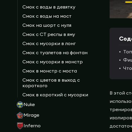
Смок с воды в девятку
Смок с воды на мост
Смок на шорт с нуля
Смок с CT респы в яму
Сод
Смок с мусорки в лонг
Топ
Смок с туалетов на фонтан
Фиш
Смок с мусорки в монстр
Что
Смок в монстр с моста
Смок с цветов в выход с
короткого
В этой с
Смок в короткий с мусорки
использо
Nuke
трениров
Mirage
изолиров
Inferno
достаточ