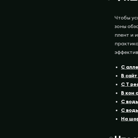
Чтобы ус
зоны обз
плент и 
практико
эффектив
С алле
В сайт
С T ре
В кон 
С воды
С воды
На шор