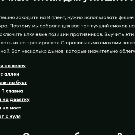
пешно заходить на B плент, нужно использовать фише
ора. Поэтому мы собрали для вас топ лучший смоков на
исключить ключевые позиции противников. Выучить эт
вать их на тренировках. С правильными смоками ваша
ной. Вот несколько дымов, которые значительно облегч
и на хелпу
 с аллеи
спы на буст
с T спавна
 на девятку
 на мост
т с нуля