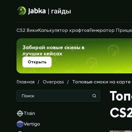
CS2 Вики
Калькулятор крафтов
Генератор Прице
Забирай новые скины в
лучших кейсах
Открыть
Главная
Overpass
Топовые смоки на карте 
Топ
CS
Train
Vertigo