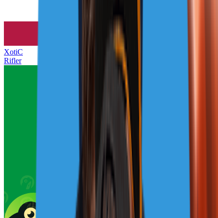
XotiC
Rifler