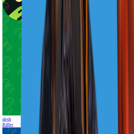
desh
Rifler