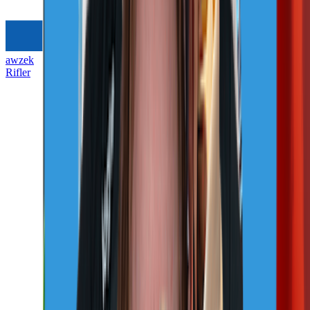
awzek
Rifler