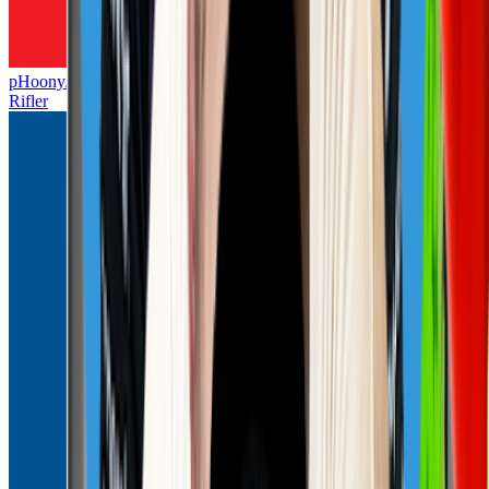
pHoonyJ
Rifler