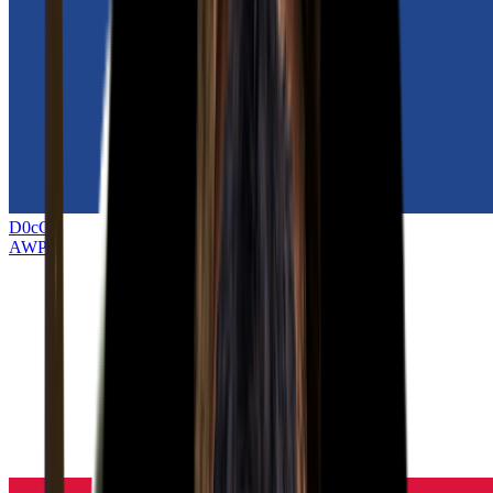
D0cC
AWPer