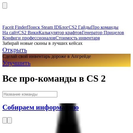
Faceit Finder
Поиск Steam ID
Блог
CS2 Гайды
Про команды
На сайт
CS2 Вики
Калькулятор крафтов
Генератор Прицелов
Конфиги профессионалов
Стоимость инвентаря
Забирай новые скины в лучших кейсах
Открыть
Сделай свой инвентарь дороже в Апгрейде
Улучшить
Все про-команды в CS 2
Собираем информацию