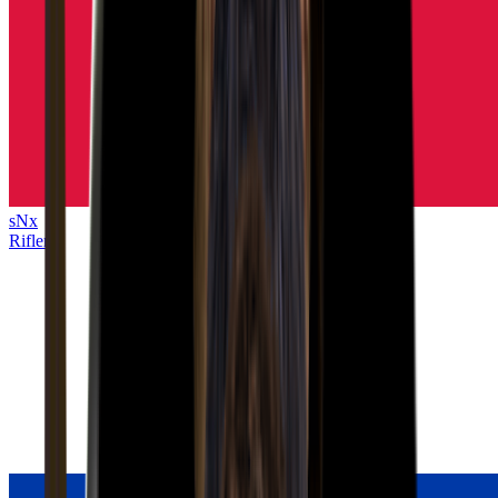
sNx
Rifler