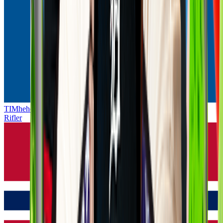
TIMhehe
Rifler