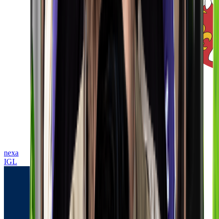
nexa
IGL