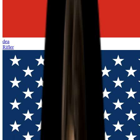
dea
Rifler