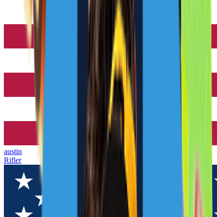
austin
Rifler