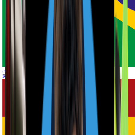
coldzera
Rifler