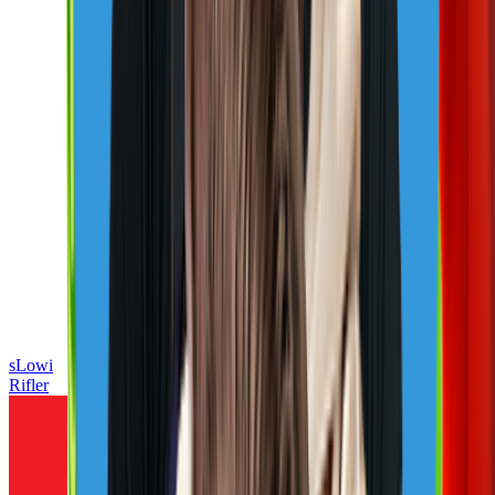
sLowi
Rifler