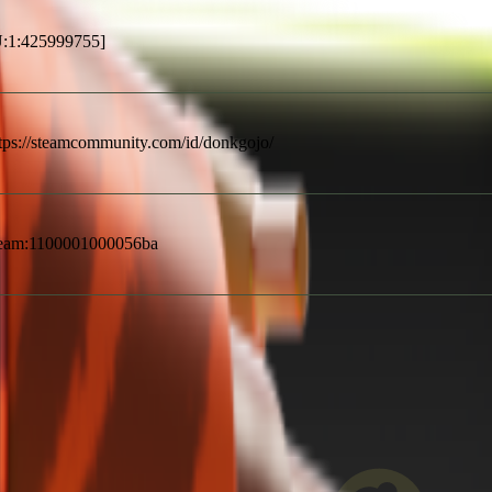
U:1:425999755]
tps://steamcommunity.com/id/donkgojo/
team:1100001000056ba
я просмотра статистики
нечно. В этом нет ничего удивительного, ведь сама игра дает т
ступны в соревновательном режиме, но сейчас для каждой карты 
а – это читеры, из-за которых игра в обычных пабликах иногда 
aceit.