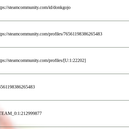
tps://steamcommunity.com/id/donkgojo
tps://steamcommunity.com/profiles/76561198386265483
tps://steamcommunity.com/profiles/[U:1:22202]
6561198386265483
TEAM_0:1:212999877