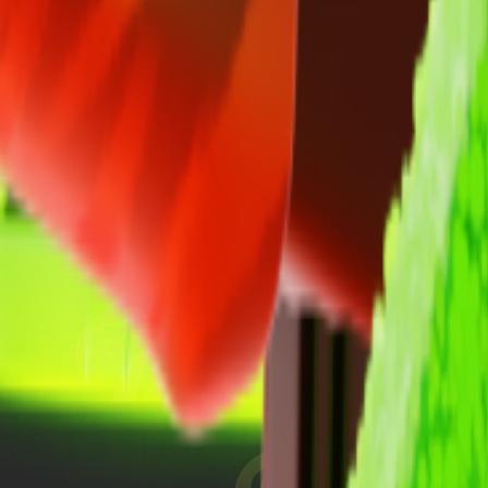
Q
т проверить статистику любого игрока CS 2 на платформе Facei
ые показатели игрока.
 игрока
 игрока на Faceit.