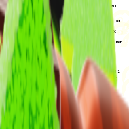
 этого нужно провести грамотный анализ. Таким образом вы
акт, ведь чем больше времени вы проводите в игре, тем лучше
тиле игрока. Если вы видите показатель выше 1 – это уже
 общий рейтинг игрока и его уровень: 1-4 уровень – слабые
ить на главный вопрос – так ли он полезен, каким кажется на
ику игрока, количество сыгранных матчей и многое другое.
атке, пускай она и будет достаточно тяжелой.
ть максимально удобный набор для каждого, который покроет
 2, Дота 2 и Раст