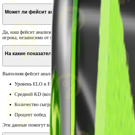
Может ли фейсит анализер проверить закрытый пр
Да, наш фейсит анализер способен предоставить информацию д
игрока, независимо от настроек приватности его профиля.
На какие показатели обращать внимание используя 
Выполняя фейсит анализ, важно обращать внимание на несколь
Уровень ELO и Faceit Level (1-10)
Средний KD (коэффициент убийств/смертей)
Количество сыгранных матчей
Процент побед
Эти данные помогут вам лучше оценить уровень игрока и подго