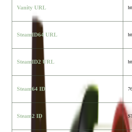
Vanity URL
ht
SteamID64 URL
ht
SteamID2 URL
ht
Steam64 ID
7
Steam2 ID
S