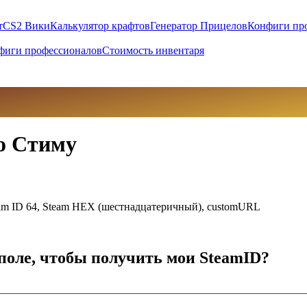
т
CS2 Вики
Калькулятор крафтов
Генератор Прицелов
Конфиги пр
фиги профессионалов
Стоимость инвентаря
по Стиму
team ID 64, Steam HEX (шестнадцатеричный), customURL
 поле, чтобы получить мои SteamID?