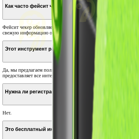
Как часто фейсит чекер обновляет статистику?
Фейсит чекер обновляет статистику в реальном времени, что п
свежую информацию о рейтинге, статистике и последних играх
Этот инструмент работает?
Да, мы предлагаем полностью рабочий инструмент, в отличии о
предоставляет все интересующие данные про того или иного и
Нужна ли регистрация, чтобы проверить фейсит?
Нет.
Это бесплатный инструмент?