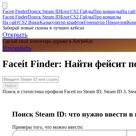
Faceit Finder
Поиск Steam ID
Блог
CS2 Гайды
Про команды
На сай
Faceit Finder
Поиск Steam ID
Блог
CS2 Гайды
Про команды
На сайт
CS2 Вики
Калькулятор крафтов
Генератор Прицелов
Кон
Забирай новые скины в лучших кейсах
Открыть
Сделай свой инвентарь дороже в Апгрейде
Улучшить
Faceit Finder: Найти фейсит 
Найти
Поиск и статистика профиля Faceit по Steam ID, Steam ID 3, S
Поиск Steam ID: что нужно ввести в
Примеры того, что можно ввести: