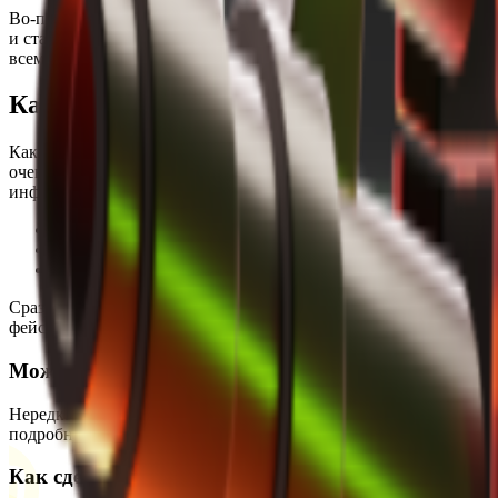
Во-первых, там зачастую играют намного более сильные игроки
и стала ярким примером для режима Premier в самой игре. Тем 
всему. В этом вам как раз-таки и поможет наш Faceit Finder, 
Как работает Faceit Finder
Как мы уже успели обмолвится, Faceit Finder – это бесплатны
очень удобная функция, которая позволяет узнать заранее с кем
информация поможет вам лучше подготовиться к матчу и даст п
Скопировать ссылку на профиль Steam игрока, чью статис
Зайти в фейсит финдер и вставить ее в специальное окно
Нажать на кнопку Проверить
Сразу же после этого вам будет доступна полная информация, в
фейсит финдер поможет вам узнать, с кем вы играете прямо сей
Можно ли использовать Faceit Analyser для скр
Нередко можно встретить такое, что тот или иной игрок попрост
подробные данные. Это возможно благодаря усовершенствованн
Как сделать правильный фейсит анализ перед ка