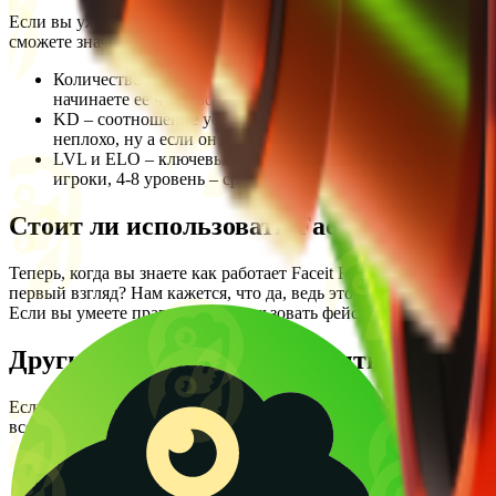
Если вы уже научились искать фейсит по стиму, это не значит,
сможете значительно увеличить свои шансы на победу, для это
Количество игр – чем больше матчей сыграно у того или и
начинаете ее чувствовать и понимать как работает кажда
KD – соотношение убийств к смертям также невероятно ва
неплохо, ну а если он приближается к 1.5, то вам точно с
LVL и ELO – ключевые показатели, на которые в основно
игроки, 4-8 уровень – средний уровень, 9-10 – наиболее 
Стоит ли использовать Faceit Finder на
Теперь, когда вы знаете как работает Faceit Finder и для чего 
первый взгляд? Нам кажется, что да, ведь это легкий способ н
Если вы умеете правильно использовать фейсит анализ, то это
Другие полезные инструменты от Jabka
Если вы достаточно часто пользуетесь Steam, то вам наверняк
все базовые потребности:
Steam ID Finder
– поможет узнать ваш SteamID, SteamID6
Steam Calculator
– отличная возможность узнать стоимость