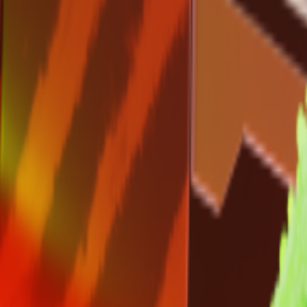
 что вы раскрыли весь потенциал Faceit Finder, ведь вам помимо
го обращайте внимание на следующие показатели:
ного игрока, тем более скилловым он скорее всего будет. Это ф
я механика
жный показатель, который может многое сказать в том числе о с
тоит подготовиться, ведь катка будет непростой.
м обращают внимание используя фейсит финдер. Они показывают
скилловые игроки.
 постоянной основе?
вы можете его использовать, пришло время подвести итоги и ответ
е просто найти фейсит по стиму, а посмотреть подробную статист
 ваш шанс улучшить свои навыки игры и быть готовым к каждой к
 Skin
а пригодятся и другие наши инструменты. Мы постарались сдела
4 и другие форматы для любых потребностей
 инвентаря стим в несколько кликов. Доступны цены скины из КС