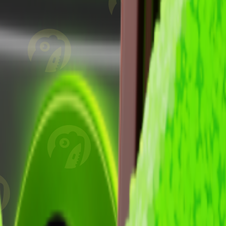
офиль?
аже о скрытых профилях благодаря продвинутой системе парсин
фейсит трекер?
ко ключевых показателей:
товиться к предстоящей катке.