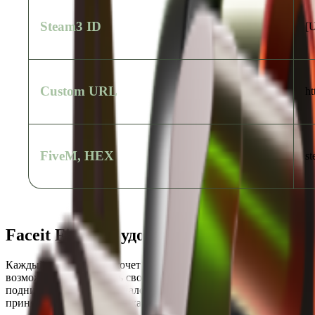
Steam3 ID
[
Custom URL
ht
FiveM, HEX
s
Faceit Finder – удобный инструмент дл
Каждый игрок в КС 2 хочет улучшать свои навыки и звание, ко
возможность поднимать свое звание на всех картах, которые до
поднимать рейтинг по аналогии с Faceit. Проблема только одн
приняли решение продолжать совершенствовать свой скилл на F