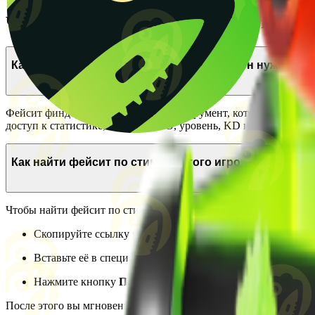
Частые вопросы про Faceit Finder / FA
Как работает фейсит финдер и для чего он нужен?
Фейсит финдер – это бесплатный инструмент, который позволяе
доступ к статистике, включая ELO, уровень, KD и другие важн
Как найти фейсит по стиму другого игрока?
Чтобы найти фейсит по стиму, выполните три простых шага:
Скопируйте ссылку на Steam профиль интересующего вас
Вставьте её в специальное поле на нашем фейсит чекере
Нажмите кнопку
Проверить
После этого вы мгновенно получите доступ к полной статистике