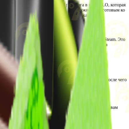
вторых, это продуманная система рейтинга в виде ELO, которая
ть обычный матчмейкинг и в таком случае нужно быть готовым ко
рока лишь вставив ссылку на его Steam аккаунт.
стику абсолютно любого игрока благодаря ссылке на Steam. Это
ли иной соперник, его среднее KD и так далее. Вся эта
требуется:
 Весь процесс займет у вас всего несколько секунд, после чего
ях наш faceit analyser сделает свое дело и предоставит вам
скрытые игроки будут у вас, как на ладони.