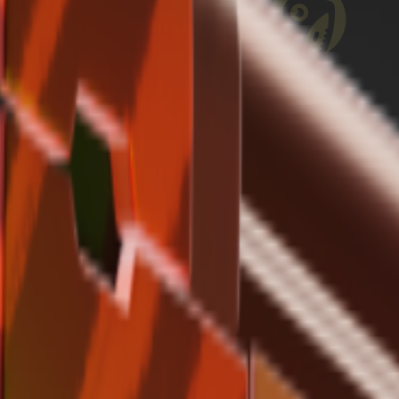
, с которыми и ваш уровень игры будет расти куда быстрее. Во-
не менее случается и такое, что игроки с Faceit заходят поигра
с которым вы сможете посмотреть подробную статистику любого иг
й и удобный инструмент, с которым вы можете отслеживать стати
 вам придется играть, сколько киллов обычно настреливает тот и
онимание как лучше выстраивать план на игру. Для этого вам по
тику вы хотите посмотреть;
ключая подробную статистику, средний KD, ELO и уровень Faceit.
час!
ытых профилей?
у закрывает профиль от недоброжелателей, но даже в таких случа
ому процессу парсинга данных, благодаря которому даже самые 
ткой?