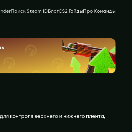
inder
Поиск Steam ID
Блог
CS2 Гайды
Про Команды
рь
для контроля верхнего и нижнего плента,