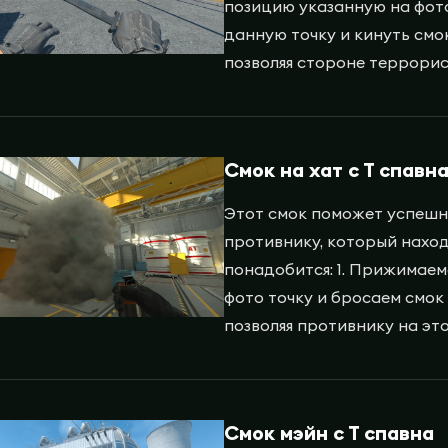
позицию указанную на фото
данную точку и кинуть смок
позволяя стороне террорис
Смок на хат с Т спавн
Этот смок поможет успешно
противнику, который находи
понадобится: 1. Прижимаемс
фото точку и бросаем смок 
позволяя противнику на эт
Смок мэйн с Т спавна