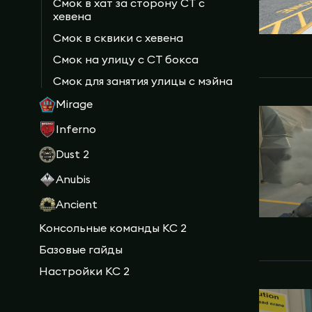
Смок в хат за сторону СТ с
хевена
Смок в сквики с хевена
Смок на улицу с СТ бокса
Смок для занятия улицы с мэйна
Mirage
Inferno
Dust 2
Anubis
Ancient
Консольные команды КС 2
Базовые гайды
Настройки КС 2