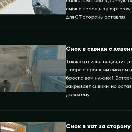
смока: 1. Встаем в данную 
смок с помощью jumpthrow 
для СТ стороны оставляя
Смок в сквики с хевен
Также отлично подходит дл
в паре с прошлым смоком на
броска вам нужно: 1. Встаем
закрывает сквики, но остав
давая ему
Смок в хат за сторону