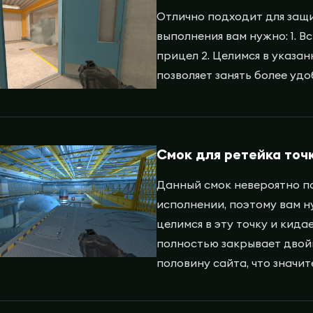
Отлично подходит для защи
выполнения вам нужно: 1. В
прицел 2. Целимся в указан
позволяет занять более уд
Смок для ретейка точ
Данный смок невероятно по
исполнении, поэтому вам ну
целимся в эту точку и кида
полностью закрывает двой
половину сайта, что значи