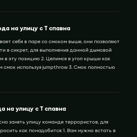
да на улицу с Т спавна
вает себя в паре со смоком выше, они позволяют
и в сикрет, для выполнения данной дымовой
ем в эту позицию 2. Целимся в угол крыши как
м смок используя jumpthrow 3. Смок полностью
а на улицу с Т спавна
сно занять улицу команде террористов, для
росить как понадобится: 1. Вам нужно встать в