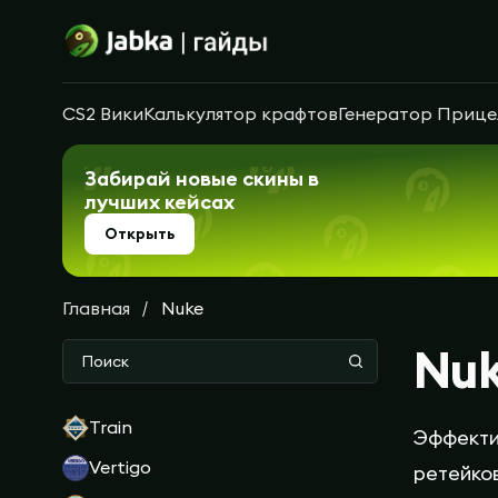
CS2 Вики
Калькулятор крафтов
Генератор Прице
Забирай новые скины в
лучших кейсах
Открыть
Главная
Nuke
Nu
Train
Эффектив
Vertigo
ретейков