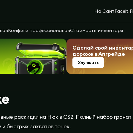
На Сайт
Faceit F
лов
Конфиги профессионалов
Стоимость инвентаря
Сделай свой инвента
дороже в Апгрейде
Улучшить
ke
ные раскидки на Нюк в CS2. Полный набор гранат 
 и быстрых захватов точек.