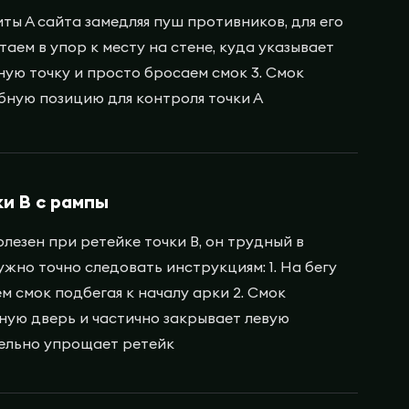
ты А сайта замедляя пуш противников, для его
стаем в упор к месту на стене, куда указывает
ную точку и просто бросаем смок 3. Смок
обную позицию для контроля точки А
ки В с рампы
лезен при ретейке точки В, он трудный в
жно точно следовать инструкциям: 1. На бегу
ем смок подбегая к началу арки 2. Смок
ную дверь и частично закрывает левую
тельно упрощает ретейк