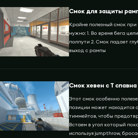
Смок для защиты рам
Крайне полезный смок при 
нужно: 1. Во время бега це
полпути 2. Смок падает гл
выход с рампы
Смок хевен с Т спавна
Этот смок особенно полезен
позиции может находится 
тиммейтов, чтобы предотвр
Встаем в угол который пока
используя jumpthrow, брос