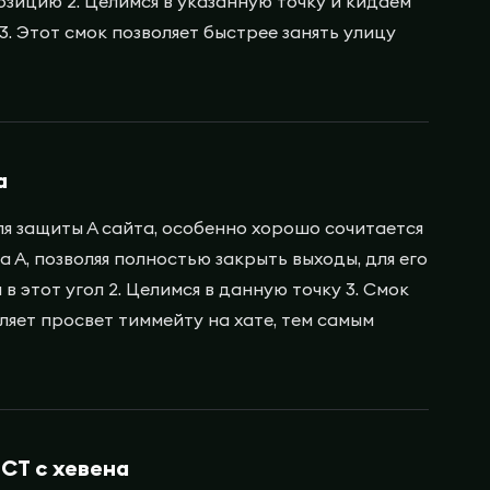
позицию 2. Целимся в указанную точку и кидаем
3. Этот смок позволяет быстрее занять улицу
а
я защиты А сайта, особенно хорошо сочитается
 А, позволяя полностью закрыть выходы, для его
 в этот угол 2. Целимся в данную точку 3. Смок
ляет просвет тиммейту на хате, тем самым
 СТ с хевена