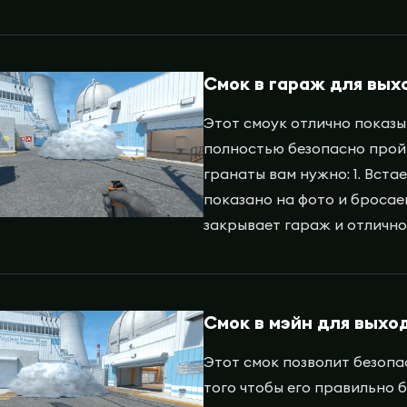
Смок в гараж для выхо
Этот смоук отлично показы
полностью безопасно пройт
гранаты вам нужно: 1. Вста
показано на фото и бросае
закрывает гараж и отлично
Смок в мэйн для выход
Этот смок позволит безопа
того чтобы его правильно б