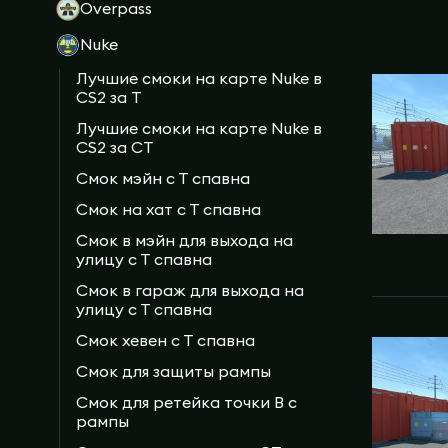
Overpass
Nuke
Лучшие смоки на карте Nuke в
CS2 за T
Лучшие смоки на карте Nuke в
CS2 за СT
Смок мэйн с Т спавна
Смок на хат с Т спавна
Смок в мэйн для выхода на
улицу с Т спавна
Смок в гараж для выхода на
улицу с Т спавна
Смок хевен с Т спавна
Смок для защиты рампы
Смок для ретейка точки В с
рампы