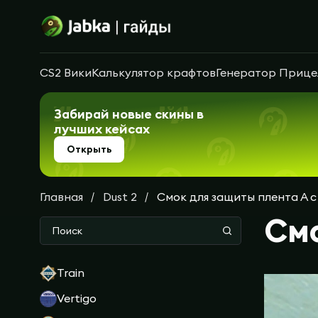
CS2 Вики
Калькулятор крафтов
Генератор Прице
Забирай новые скины в
лучших кейсах
Открыть
Главная
Dust 2
Смок для защиты плента А с
Смо
Train
Vertigo