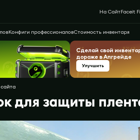
На Сайт
Faceit F
лов
Конфиги профессионалов
Стоимость инвентаря
Сделай свой инвента
дороже в Апгрейде
Улучшить
 сайта
к для защиты плента