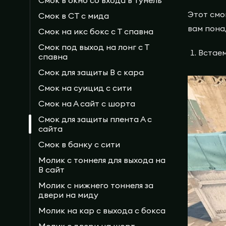
Этот смо
Смок в CT с мида
вам пона
Смок на икс бокс с Т спавна
Смок под выход на лонг с Т
Встаем
спавна
Смок для защиты B с кара
Смок на суицид с сити
Смок на А сайт с шорта
Смок для защиты плента А с
сайта
Смок в банку с сити
Молик с тоннеля для выхода на
B сайт
Молик с нижнего тоннеля за
двери на миду
Молик на кар с выхода с бокса
Молик с двери на шорт