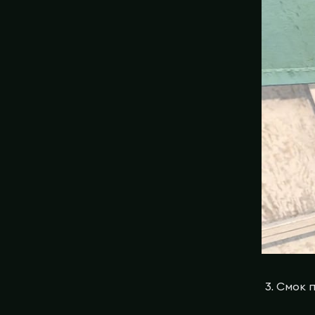
Смок п