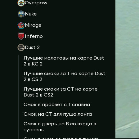
Overpass
Nuke
Mirage
Inferno
Dust 2
Лучшие молотовы на карте Dust
2 в КС 2
Лучшие смоки за Т на карте Dust
2 в CS 2
Лучшие смоки за CT на карте
Dust 2 в CS2
Смок в просвет с Т спавна
Смок на CT для пуша лонга
Смок в дверь на B со входа в
туннель
Смок в окно со входа в тунель