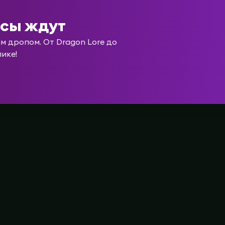
йсы ждут
 дропом. От Dragon Lore до
лике!