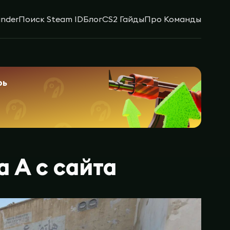
inder
Поиск Steam ID
Блог
CS2 Гайды
Про Команды
рь
 А с сайта