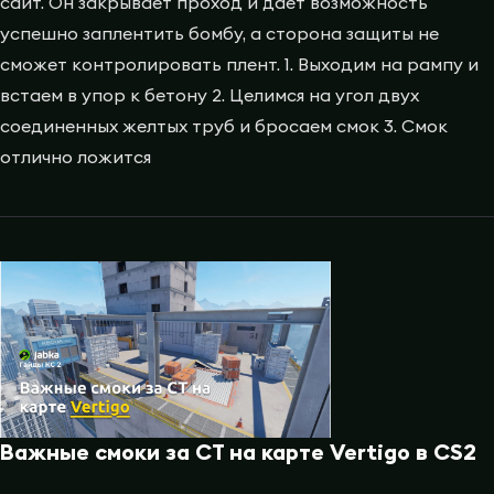
сайт. Он закрывает проход и дает возможность
успешно заплентить бомбу, а сторона защиты не
сможет контролировать плент. 1. Выходим на рампу и
встаем в упор к бетону 2. Целимся на угол двух
соединенных желтых труб и бросаем смок 3. Смок
отлично ложится
Важные смоки за CT на карте Vertigo в CS2