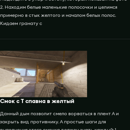
2. Находим белые маленькие полосочки и целимся
примерно в стык желтого и началом белых полос.
Кидаем гранату с
Смок с Т спавна в желтый
Данный дым позволит смело ворваться в плент А и
закрыть вид противнику. А простые шаги для
выполнения этого смоука должен знать каждый: 1.