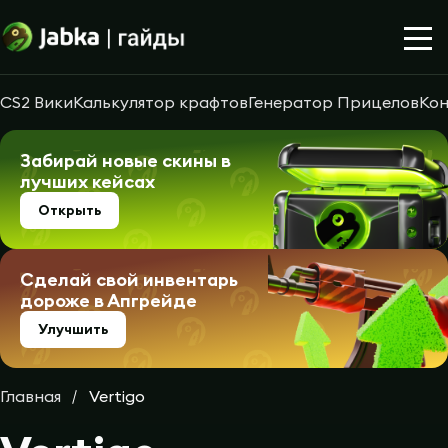
CS2 Вики
Калькулятор крафтов
Генератор Прицелов
Кон
Забирай новые скины в
лучших кейсах
Открыть
Сделай свой инвентарь
дороже в Апгрейде
Улучшить
Главная
Vertigo