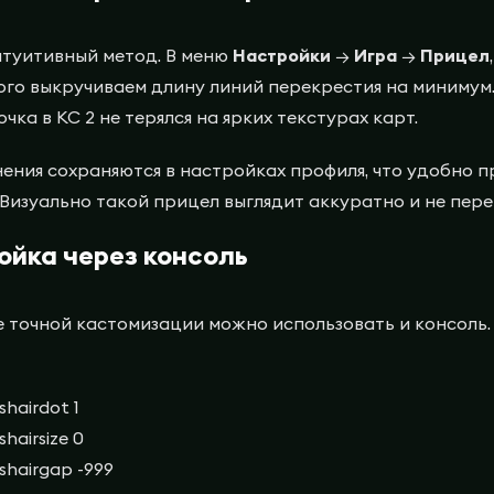
туитивный метод. В меню
Настройки
→
Игра
→
Прицел
ого выкручиваем длину линий перекрестия на минимум
чка в КС 2 не терялся на ярких текстурах карт.
нения сохраняются в настройках профиля, что удобно 
 Визуально такой прицел выглядит аккуратно и не пер
ойка через консоль
е точной кастомизации можно использовать и консоль
shairdot 1
shairsize 0
sshairgap -999