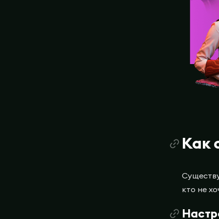
Как 
Существу
кто не х
Настр