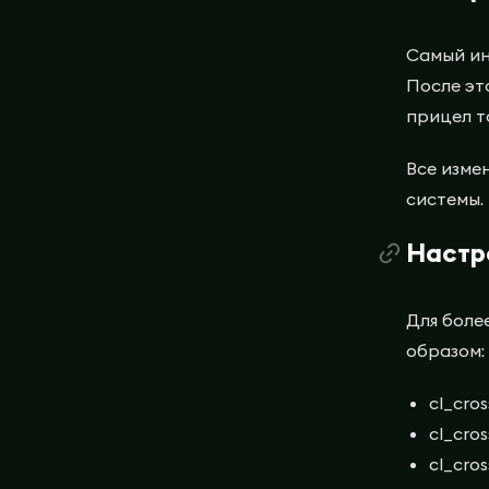
Самый ин
После эт
прицел то
Все изме
системы.
Настр
Для боле
образом:
cl_cros
cl_cros
cl_cro