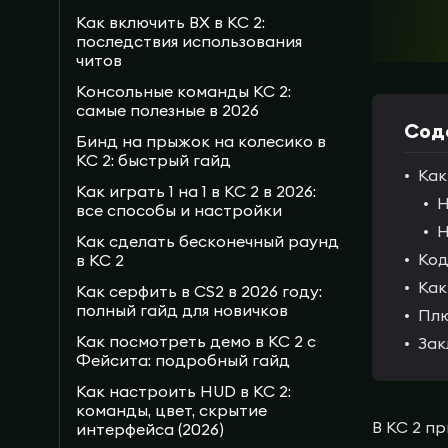
Как включить ВХ в КС 2:
последствия использования
читов
Консольные команды КС 2:
самые полезные в 2026
Сод
Бинд на прыжок на колесико в
КС 2: быстрый гайд
Как
Как играть 1 на 1 в КС 2 в 2026:
Н
все способы и настройки
Н
Как сделать бесконечный раунд
Код
в КС 2
Как
Как серфить в CS2 в 2026 году:
полный гайд для новичков
Плю
Как посмотреть демо в КС 2 с
Зак
Фейсита: подробный гайд
Как настроить HUD в КС 2:
команды, цвет, скрытие
В КС 2 п
интерфейса (2026)