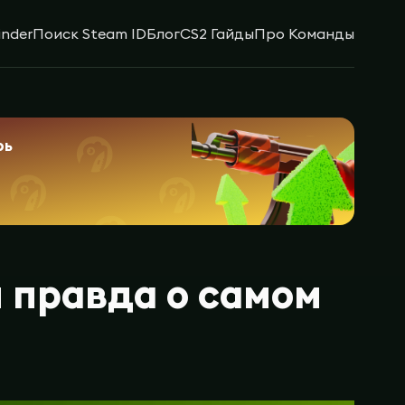
inder
Поиск Steam ID
Блог
CS2 Гайды
Про Команды
рь
я правда о самом