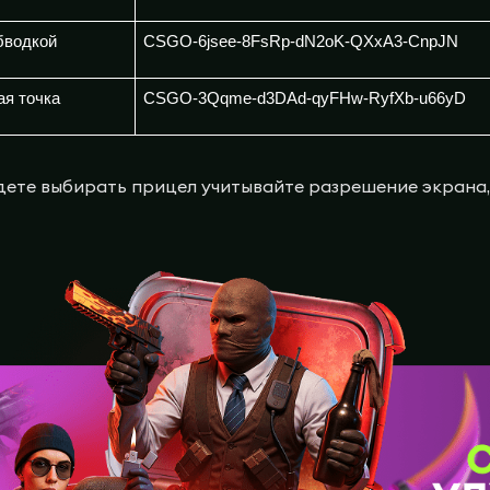
бводкой
CSGO-6jsee-8FsRp-dN2oK-QXxA3-CnpJN
ая точка
CSGO-3Qqme-d3DAd-qyFHw-RyfXb-u66yD
дете выбирать прицел учитывайте разрешение экрана, 