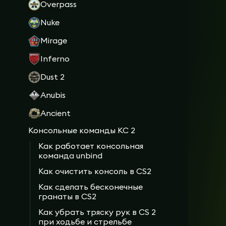
Overpass
Nuke
Mirage
Inferno
Dust 2
Anubis
Ancient
Консольные команды КС 2
Как работает консольная
команда unbind
Как очистить консоль в CS2
Как сделать бесконечные
гранаты в CS2
Как убрать тряску рук в CS 2
при ходьбе и стрельбе