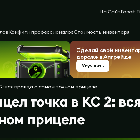
На Сайт
Faceit F
лов
Конфиги профессионалов
Стоимость инвентаря
Сделай свой инвента
дороже в Апгрейде
Улучшить
2: вся правда о самом точном прицеле
цел точка в КС 2: вс
ном прицеле