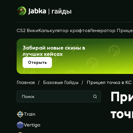
CS2 Вики
Калькулятор крафтов
Генератор Прице
Забирай новые скины в
лучших кейсах
Открыть
Главная
Базовые Гайды
Прицел точка в КС 
При
точ
Train
Vertigo