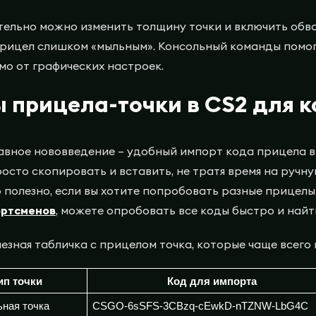
ельно можно изменить толщину точки и включить обво
рицел слишком «мыльным». Консольный команды помог
мо от графических настроек.
 прицела-точки в CS2 для 
авное нововведение – удобный импорт кода прицела в 
осто скопировать и вставить, не тратя время на ручн
 полезно, если вы хотите попробовать разные прицелы 
ортсменов
, можете опробовать все коды быстро и най
езная табличка с прицелом точка, которые чаще всего
ип точки
Код для импорта
ная точка
CSGO-6sSFS-3CBzq-cEwkD-nTZNW-LbG4C