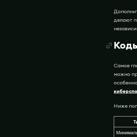
Дополнит
делают п
независи
Коды
Самое гл
можно пр
особенно
киберсп
Ниже пол
Т
Минималь