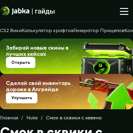
CS2 Вики
Калькулятор крафтов
Генератор Прицелов
Кон
Забирай новые скины в
лучших кейсах
Открыть
Сделай свой инвентарь
дороже в Апгрейде
Улучшить
Главная
Nuke
Смок в сквики с хевена
Смок в сквики с