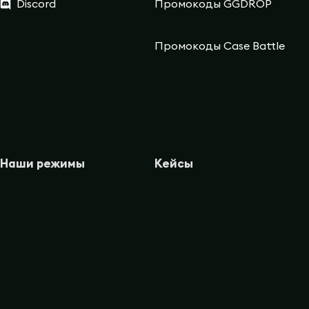
Discord
Промокоды GGDROP
Промокоды Case Battle
Наши режимы
Кейсы
Кейсы
CS2 Wiki
Кейс Батл
Faceit Finder