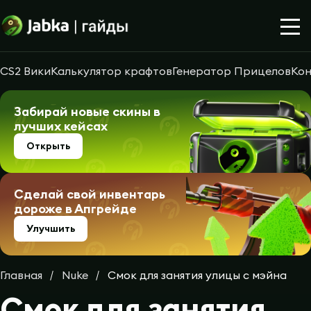
CS2 Вики
Калькулятор крафтов
Генератор Прицелов
Кон
Забирай новые скины в
лучших кейсах
Открыть
Сделай свой инвентарь
дороже в Апгрейде
Улучшить
Главная
Nuke
Смок для занятия улицы с мэйна
Смок для занятия