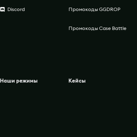
Discord
Промокоды GGDROP
Промокоды Case Battle
Наши режимы
Кейсы
Кейсы
CS2 Wiki
Кейс Батл
Faceit Finder