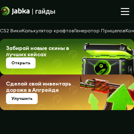
CS2 Вики
Калькулятор крафтов
Генератор Прицелов
Кон
Забирай новые скины в
лучших кейсах
Открыть
Сделай свой инвентарь
дороже в Апгрейде
Улучшить