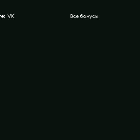
VK
Все бонусы
Telegram
Розыгрыши
Discord
Промокоды GGDROP
Промокоды Case Battle