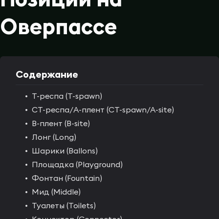
Оверпассе
Содержание
T-респа (T-spawn)
CT-респа/A-плент (CT-spawn/A-site)
B-плент (B-site)
Лонг (Long)
Шарики (Ballons)
Площадка (Playground)
Фонтан (Fountain)
Мид (Middle)
Туалеты (Toilets)
Коннектор (Connector)