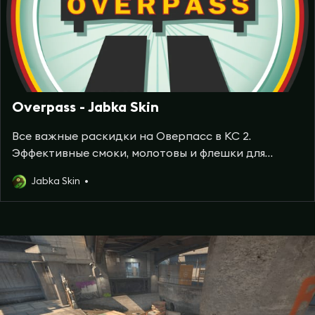
Overpass - Jabka Skin
Все важные раскидки на Оверпасс в КС 2.
Эффективные смоки, молотовы и флешки для
успешной игры за обе стороны. Тактики от
Jabka Skin
профессионалов.