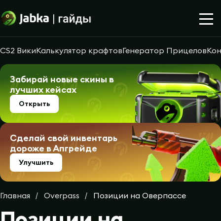
CS2 Вики
Калькулятор крафтов
Генератор Прицелов
Кон
Забирай новые скины в
лучших кейсах
Открыть
Сделай свой инвентарь
дороже в Апгрейде
Улучшить
Главная
Overpass
Позиции на Оверпассе
Позиции на