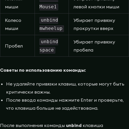
мыши
левой кнопки мыши
Mouse1
Колесо
unbind
Убирает привязку
мыши
прокрутки вверх
mwheelup
unbind
Убирает привязку
Пробел
пробела
space
Советы по использованию команды:
Не удаляйте привязки клавиш, которые могут быть
критически важны.
После ввода команды нажмите Enter и проверьте,
что клавиша больше не задействована.
После выполнения команды
unbind
клавиша