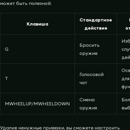
может быть полезной:
Стандартное
Клавиша
действие
о
Из
Бросить
G
слу
оружие
дей
Ос
Голосовой
T
для
чат
фу
Смена
Бол
MWHEELUP/MWHEELDOWN
оружия
выб
Удалив ненужные привязки, вы сможете настроить