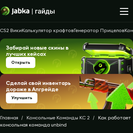
CS2 Вики
Калькулятор крафтов
Генератор Прицелов
Кон
Забирай новые скины в
лучших кейсах
Открыть
Сделай свой инвентарь
дороже в Апгрейде
Улучшить
Главная
Консольные Команды КС 2
Как работает
консольная команда unbind