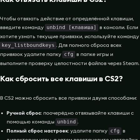
Чтобы отвязать действие от определённой клавиши,
введите команду
в консоли. Если
unbind [клавиша]
хотите узнать текущие привязки, используйте команду
. Для полного сброса всех
key_listboundkeys
привязок удалите папку
в папке игры и
cfg
выполните проверку целостности файлов через Steam.
Как сбросить все клавиши в CS2?
В CS2 можно сбросить все привязки двумя способами:
Ручной сброс
: поочерёдно отвязывайте клавиши с
помощью команды
.
unbind
Полный сброс настроек
: удалите папку
в
cfg
директории игры, а затем восстановите настройки