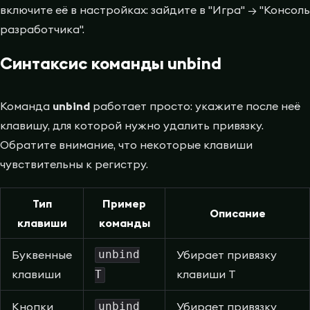
включите её в настройках: зайдите в "Игра" → "Консоль
разработчика".
Синтаксис команды unbind
Команда
unbind
работает просто: укажите после неё
клавишу, для которой нужно удалить привязку.
Обратите внимание, что некоторые клавиши
чувствительны к регистру.
Тип
Пример
Описание
клавиши
команды
Буквенные
unbind
Убирает привязку
клавиши
клавиши T
T
Кнопки
unbind
Убирает привязку