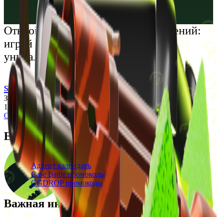
Русский
Українська
Открой мир премиальных развлечений:
играй честно и наслаждайся
уникальными впечатлениями
support@cs-wiki.org
Заходя на этот сайт, вы подтверждаете, что вам исполнилось
18 лет. Проблемы с азартными играми?
Обратится за помощью
Ежедневные бонусы
Свежие промокоды
Адвент календарь
Case Battle промокоды
GGDROP промокоды
Важная информация