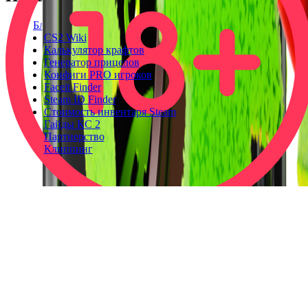
Блог
CS2 Wiki
Калькулятор крафтов
Генератор прицелов
Конфиги PRO игроков
Faceit Finder
Steam ID Finder
Стоимость инвентаря Steam
Гайды КС 2
Партнерство
Клиппинг