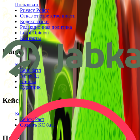
Пользовательское соглашение
Privacy Policy
Отказ от ответственности
Кодекс этики
Редакционная политика
Legal Opinion
Контакты
Наши режимы
Кейсы
Кейс батл
Апгрейд
Кнопка
Курятник
Кейсы
Кейсы КС2
Кейсы Раст
Создать КС батл
Полезное