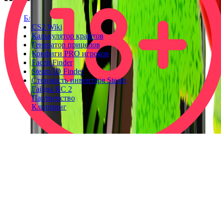
Блог
CS2 Wiki
Калькулятор крафтов
Генератор прицелов
Конфиги PRO игроков
Faceit Finder
Steam ID Finder
Стоимость инвентаря Steam
Гайды КС 2
Партнерство
Клиппинг