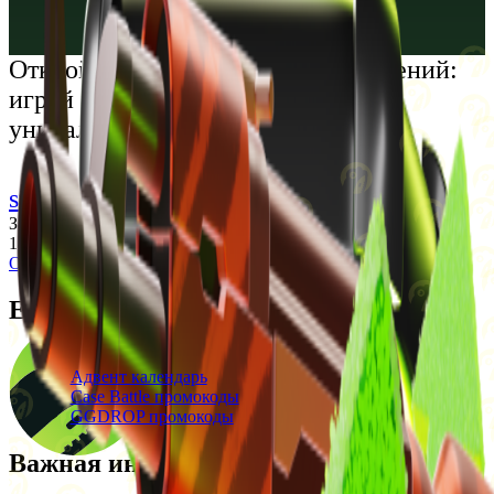
Русский
Українська
Открой мир премиальных развлечений:
играй честно и наслаждайся
уникальными впечатлениями
support@cs-wiki.org
Заходя на этот сайт, вы подтверждаете, что вам исполнилось
18 лет. Проблемы с азартными играми?
Обратится за помощью
Ежедневные бонусы
Свежие промокоды
Адвент календарь
Case Battle промокоды
GGDROP промокоды
Важная информация