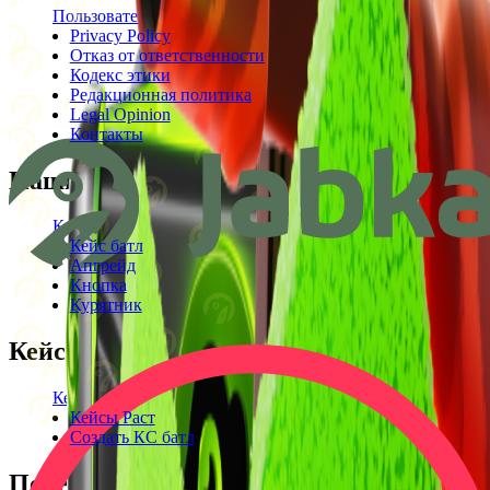
Пользовательское соглашение
Privacy Policy
Отказ от ответственности
Кодекс этики
Редакционная политика
Legal Opinion
Контакты
Наши режимы
Кейсы
Кейс батл
Апгрейд
Кнопка
Курятник
Кейсы
Кейсы КС2
Кейсы Раст
Создать КС батл
Полезное