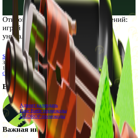
Русский
Українська
Открой мир премиальных развлечений:
играй честно и наслаждайся
уникальными впечатлениями
support@cs-wiki.org
Заходя на этот сайт, вы подтверждаете, что вам исполнилось
18 лет. Проблемы с азартными играми?
Обратится за помощью
Ежедневные бонусы
Свежие промокоды
Адвент календарь
Case Battle промокоды
GGDROP промокоды
Важная информация