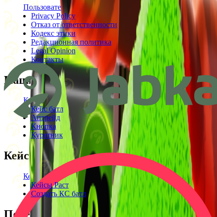
Пользовательское соглашение
Privacy Policy
Отказ от ответственности
Кодекс этики
Редакционная политика
Legal Opinion
Контакты
Наши режимы
Кейсы
Кейс батл
Апгрейд
Кнопка
Курятник
Кейсы
Кейсы КС2
Кейсы Раст
Создать КС батл
Полезное