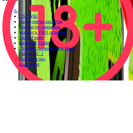
Блог
CS2 Wiki
Калькулятор крафтов
Генератор прицелов
Конфиги PRO игроков
Faceit Finder
Steam ID Finder
Стоимость инвентаря Steam
Гайды КС 2
Партнерство
Клиппинг