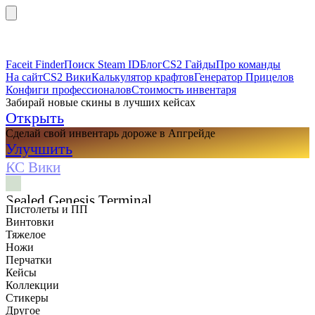
Faceit Finder
Поиск Steam ID
Блог
CS2 Гайды
Про команды
На сайт
CS2 Вики
Калькулятор крафтов
Генератор Прицелов
Конфиги профессионалов
Стоимость инвентаря
Забирай новые скины в лучших кейсах
Открыть
Сделай свой инвентарь дороже в Апгрейде
Улучшить
КС Вики
Sealed Genesis Terminal
Пистолеты и ПП
Винтовки
Тяжелое
Ножи
Перчатки
Кейсы
Коллекции
Стикеры
Другое