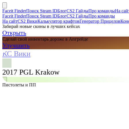
Faceit Finder
Поиск Steam ID
Блог
CS2 Гайды
Про команды
На сай
Faceit Finder
Поиск Steam ID
Блог
CS2 Гайды
Про команды
На сайт
CS2 Вики
Калькулятор крафтов
Генератор Прицелов
Кон
Забирай новые скины в лучших кейсах
Открыть
Сделай свой инвентарь дороже в Апгрейде
Улучшить
КС Вики
2017 PGL Krakow
Пистолеты и ПП
Поиск