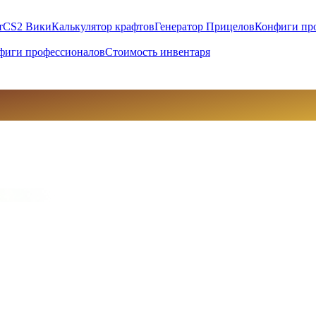
т
CS2 Вики
Калькулятор крафтов
Генератор Прицелов
Конфиги пр
фиги профессионалов
Стоимость инвентаря