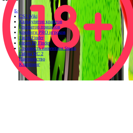
Блог
CS2 Wiki
Калькулятор крафтов
Генератор прицелов
Конфиги PRO игроков
Faceit Finder
Steam ID Finder
Стоимость инвентаря Steam
Гайды КС 2
Партнерство
Клиппинг