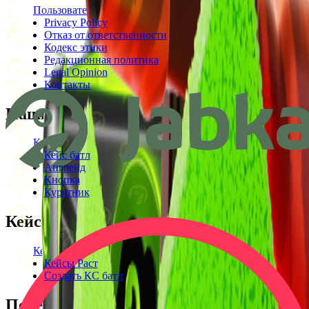
Пользовательское соглашение
Privacy Policy
Отказ от ответственности
Кодекс этики
Редакционная политика
Legal Opinion
Контакты
Наши режимы
Кейсы
Кейс батл
Апгрейд
Кнопка
Курятник
Кейсы
Кейсы КС2
Кейсы Раст
Создать КС батл
Полезное