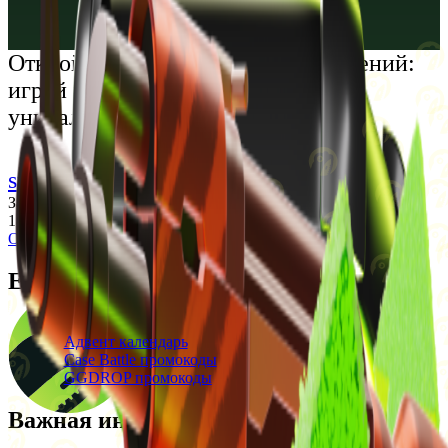
Русский
Українська
Открой мир премиальных развлечений:
играй честно и наслаждайся
уникальными впечатлениями
support@cs-wiki.org
Заходя на этот сайт, вы подтверждаете, что вам исполнилось
18 лет. Проблемы с азартными играми?
Обратится за помощью
Ежедневные бонусы
Свежие промокоды
Адвент календарь
Case Battle промокоды
GGDROP промокоды
Важная информация