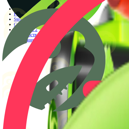
Генератор прицелов
Конфиги PRO игроков
Faceit Finder
Steam ID Finder
Стоимость инвентаря Steam
Гайды КС 2
Партнерство
Клиппинг