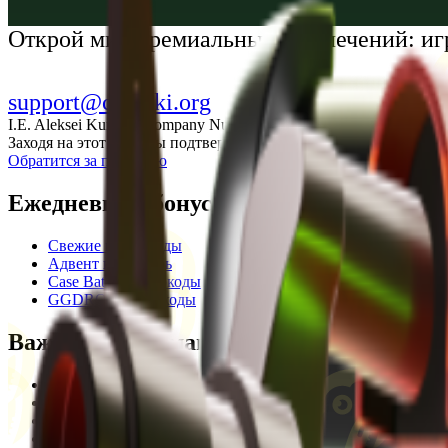
Українська
Открой мир премиальных развлечений: иг
support@cs-wiki.org
I.E. Aleksei Kurtkin, Company Number 300464601, Georgia, City Ba
Заходя на этот сайт, вы подтверждаете, что вам исполнилось 1
Обратится за помощью
Ежедневные бонусы
Свежие промокоды
Адвент календарь
Case Battle промокоды
GGDROP промокоды
Важная информация
Пользовательское соглашение
Privacy Policy
Отказ от ответственности
Кодекс этики