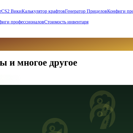
т
CS2 Вики
Калькулятор крафтов
Генератор Прицелов
Конфиги пр
фиги профессионалов
Стоимость инвентаря
ы и многое другое
вны (UAH)