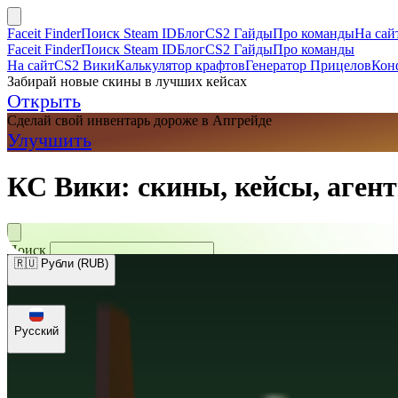
Faceit Finder
Поиск Steam ID
Блог
CS2 Гайды
Про команды
На сай
Faceit Finder
Поиск Steam ID
Блог
CS2 Гайды
Про команды
На сайт
CS2 Вики
Калькулятор крафтов
Генератор Прицелов
Кон
Забирай новые скины в лучших кейсах
Открыть
Сделай свой инвентарь дороже в Апгрейде
Улучшить
КС Вики: скины, кейсы, агент
Поиск
🇷🇺 Рубли (RUB)
🇺🇸 Доллары (USD)
🇪🇺 Евро (EUR)
🇷🇺 Рубли (RUB)
🇺🇦 Гри
Русский
Русский