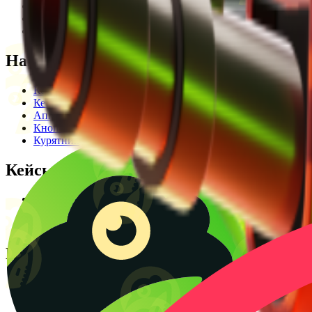
Редакционная политика
Legal Opinion
Контакты
Наши режимы
Кейсы
Кейс батл
Апгрейд
Кнопка
Курятник
Кейсы
Кейсы КС2
Кейсы Раст
Создать КС батл
Полезное
Блог
CS2 Wiki
Калькулятор крафтов