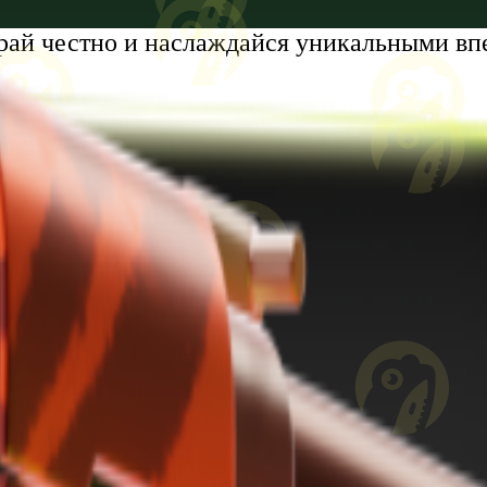
рай честно и наслаждайся уникальными вп
tumi, Zhiuli Shartava Avenue, N 32, Apartment N87, Floor N6
8 лет. Проблемы с азартными играми?