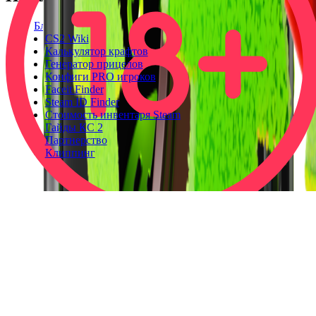
Блог
CS2 Wiki
Калькулятор крафтов
Генератор прицелов
Конфиги PRO игроков
Faceit Finder
Steam ID Finder
Стоимость инвентаря Steam
Гайды КС 2
Партнерство
Клиппинг