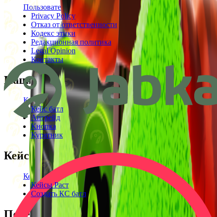
Пользовательское соглашение
Privacy Policy
Отказ от ответственности
Кодекс этики
Редакционная политика
Legal Opinion
Контакты
Наши режимы
Кейсы
Кейс батл
Апгрейд
Кнопка
Курятник
Кейсы
Кейсы КС2
Кейсы Раст
Создать КС батл
Полезное