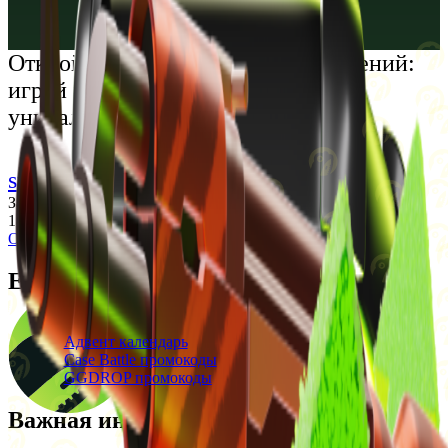
Русский
Українська
Открой мир премиальных развлечений:
играй честно и наслаждайся
уникальными впечатлениями
support@cs-wiki.org
Заходя на этот сайт, вы подтверждаете, что вам исполнилось
18 лет. Проблемы с азартными играми?
Обратится за помощью
Ежедневные бонусы
Свежие промокоды
Адвент календарь
Case Battle промокоды
GGDROP промокоды
Важная информация