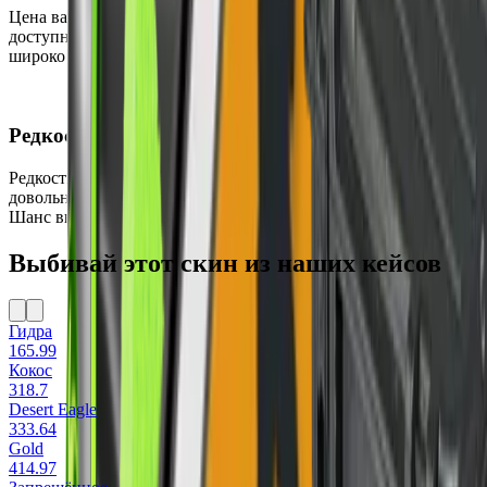
Цена варьируется от $5.83 до $67.47, что делает этот предмет
доступным большинству игроков. В настоящее время он
широко доступен на вторичном рынке.
Редкость
Редкость этого скина — Запрещённое, что делает его
довольно редким и востребованным среди коллекционеров.
Шанс выпадения составляет всего 15.98%.
Выбивай этот скин из наших кейсов
Гидра
165.99
Кокос
318.7
Desert Eagle
333.64
Gold
414.97