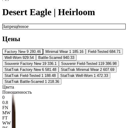
Desert Eagle | Heirloom
Запрещённое
Цены
Factory New
9 280.46
Minimal Wear
1 185.16
Field-Tested
684.71
Well-Worn
929.54
Battle-Scarred
940.33
Souvenir Factory New
19 336.1
Souvenir Field-Tested
119 386.98
StatTrak Factory New
6 581.48
StatTrak Minimal Wear
2 607.69
StatTrak Field-Tested
1 188.48
StatTrak Well-Worn
1 472.33
StatTrak Battle-Scarred
1 218.36
Цвета
Поношенность
0
0.8
FN
MW
FT
WW