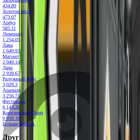
Запрещённое
434.89
Золотое яйцо
473.07
Арбуз
585.11
Лимонад
1 254.05
Лава
1 649.93
Магнит
2 049.14
Дача
2 939.67
Радужный Кейс
3 029.3
Anastaze
3 256.71
Фестиваль
6 143.26
Королевский Дроп
9 959.36
Больше кейсов
Другие скины на Desert Eagle