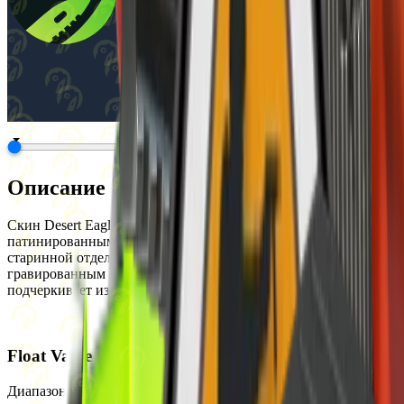
Описание
Скин Desert Eagle | Heirloom выполнен в золотистых тонах с
патинированным покрытием, придающим оружию эффект
старинной отделки. Его дизайн украшен вручную
гравированным узором в виде витиеватых завитков, что
подчеркивает изысканность и классический стиль пистолета.
Float Value
Диапазон Float Value для этого скина составляет от 0 до 0.8,