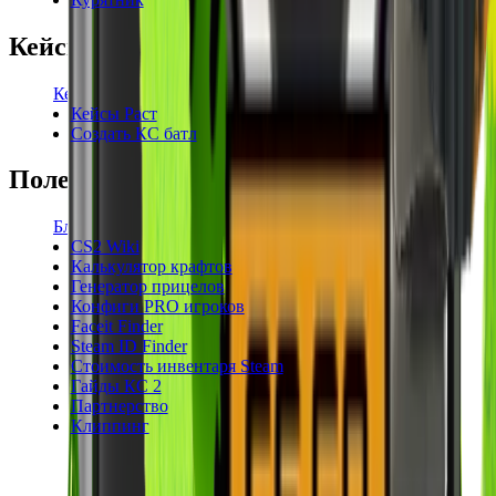
Кейсы
Кейсы КС2
Кейсы Раст
Создать КС батл
Полезное
Блог
CS2 Wiki
Калькулятор крафтов
Генератор прицелов
Конфиги PRO игроков
Faceit Finder
Steam ID Finder
Стоимость инвентаря Steam
Гайды КС 2
Партнерство
Клиппинг