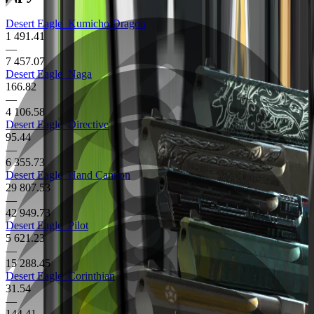
Desert Eagle
Kumicho Dragon
1 491.41
—
7 457.07
Desert Eagle
Naga
166.82
—
4 106.58
Desert Eagle
Directive
95.44
—
6 355.73
Desert Eagle
Hand Cannon
29 807.53
—
42 949.73
Desert Eagle
Pilot
5 621.23
—
15 288.45
Desert Eagle
Corinthian
31.54
—
144.41