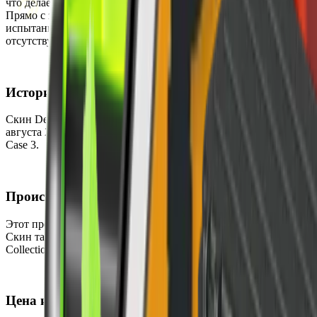
что делает его доступным в следующих состояниях износа:
Прямо с завода, Немного поношенное, После полевых
испытаний и Поношенное. StatTrak версия для этого скина
отсутствует.
История
Скин Desert Eagle | Heirloom был впервые добавлен в CS2 12
августа 2013 года. Он был выпущен как часть CS:GO Weapon
Case 3.
Происхождение
Этот предмет можно получить, открыв CS:GO Weapon Case 3.
Скин также является частью коллекции The Arms Deal 3
Collection.
Цена и доступность