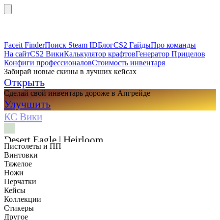
Faceit Finder
Поиск Steam ID
Блог
CS2 Гайды
Про команды
На сайт
CS2 Вики
Калькулятор крафтов
Генератор Прицелов
Конфиги профессионалов
Стоимость инвентаря
Забирай новые скины в лучших кейсах
Открыть
Сделай свой инвентарь дороже в Апгрейде
Улучшить
КС Вики
Desert Eagle | Heirloom
Пистолеты и ПП
Винтовки
Тяжелое
Ножи
Перчатки
Кейсы
Коллекции
Стикеры
Другое