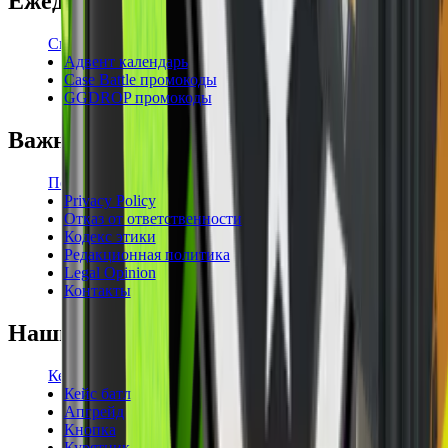
Ежедневные бонусы
Свежие промокоды
Адвент календарь
Case Battle промокоды
GGDROP промокоды
Важная информация
Пользовательское соглашение
Privacy Policy
Отказ от ответственности
Кодекс этики
Редакционная политика
Legal Opinion
Контакты
Наши режимы
Кейсы
Кейс батл
Апгрейд
Кнопка
Курятник