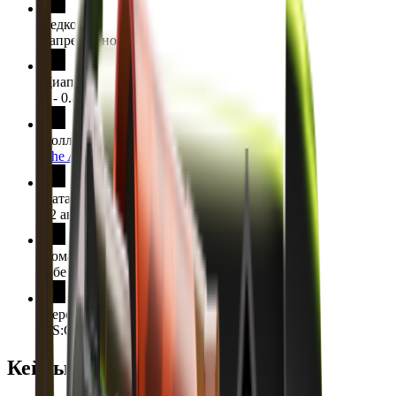
Редкость
Запрещённое
Диапазон Float
0 - 0.8
Коллекция
The Arms Deal 3 Collection
Дата выпуска
12 августа 2013 г.
Команда
Обе команды
Версия модели
CS:GO
Кейсы