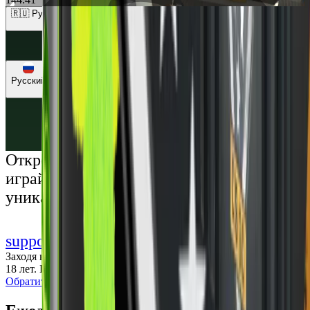
🇷🇺 Рубли (RUB)
🇺🇸 Доллары (USD)
🇪🇺 Евро (EUR)
🇷🇺 Рубли (RUB)
🇺🇦 Гривны (UAH)
Русский
Русский
Українська
Открой мир премиальных развлечений:
играй честно и наслаждайся
уникальными впечатлениями
support@cs-wiki.org
Заходя на этот сайт, вы подтверждаете, что вам исполнилось
18 лет. Проблемы с азартными играми?
Обратится за помощью