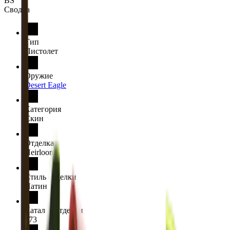
BS
Сводка
Тип
Пистолет
Оружие
Desert Eagle
Категория
Скин
Отделка
Heirloom
Стиль отделки
Патина
Каталог отделки
273