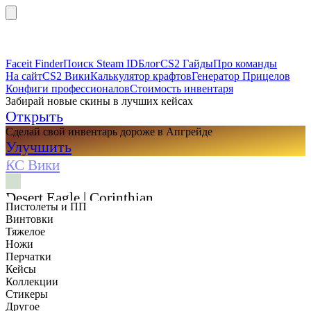
Faceit Finder
Поиск Steam ID
Блог
CS2 Гайды
Про команды
На сайт
CS2 Вики
Калькулятор крафтов
Генератор Прицелов
Конфиги профессионалов
Стоимость инвентаря
Забирай новые скины в лучших кейсах
Открыть
Сделай свой инвентарь дороже в Апгрейде
Улучшить
КС Вики
Desert Eagle | Corinthian
Пистолеты и ПП
Винтовки
Тяжелое
Ножи
Перчатки
Кейсы
Коллекции
Стикеры
Другое