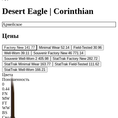
Desert Eagle | Corinthian
Армейское
Цены
Factory New
141.77
Minimal Wear
52.14
Field-Tested
30.96
Well-Worn
39.11
Souvenir Factory New
46 771.14
Souvenir Well-Worn
2 405.98
StatTrak Factory New
282.72
StatTrak Minimal Wear
163.77
StatTrak Field-Tested
111.62
StatTrak Well-Worn
166.21
Цвета
Поношенность
0
0.44
FN
MW
FT
WW
BS
Сводка