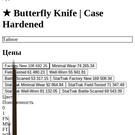
★ Butterfly Knife | Case
Hardened
Тайное
Цены
Factory New
108 692.26
Minimal Wear
74 265.34
Field-Tested
61 480.23
Well-Worn
55 941.81
Battle-Scarred
53 317.15
StatTrak Factory New
169 508.34
StatTrak Minimal Wear
92 864.84
StatTrak Field-Tested
71 347.49
StatTrak Well-Worn
81 132.05
StatTrak Battle-Scarred
69 543.39
Цвета
Поношенность
0
1
FN
MW
FT
WW