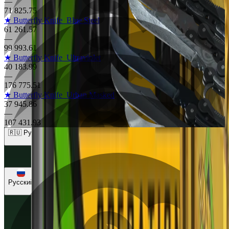
—
71 825.75
★ Butterfly Knife
Blue Steel
61 261.57
—
99 993.61
★ Butterfly Knife
Ultraviolet
40 183.99
—
176 775.51
★ Butterfly Knife
Urban Masked
37 945.86
—
107 431.93
🇷🇺 Рубли (RUB)
🇺🇸 Доллары (USD)
🇪🇺 Евро (EUR)
🇷🇺 Рубли (RUB)
🇺🇦 Гривны (UAH)
Русский
Русский