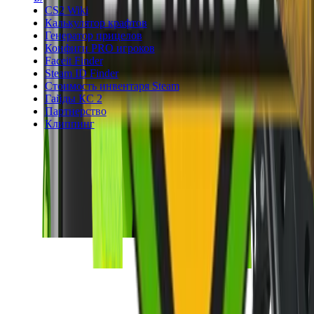
CS2 Wiki
Калькулятор крафтов
Генератор прицелов
Конфиги PRO игроков
Faceit Finder
Steam ID Finder
Стоимость инвентаря Steam
Гайды КС 2
Партнерство
Клиппинг