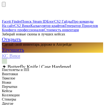
Faceit Finder
Поиск Steam ID
Блог
CS2 Гайды
Про команды
На сайт
CS2 Вики
Калькулятор крафтов
Генератор Прицелов
Конфиги профессионалов
Стоимость инвентаря
Забирай новые скины в лучших кейсах
Открыть
Сделай свой инвентарь дороже в Апгрейде
Улучшить
КС Вики
★ Butterfly Knife | Case Hardened
Пистолеты и ПП
Винтовки
Тяжелое
Ножи
Перчатки
Кейсы
Коллекции
Стикеры
Другое