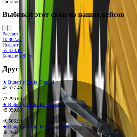
составляет всего 0.64%.
Выбивай этот скин из наших кейсов
Рассвет
10 862.27
Нефрит
55 438.17
Больше кейсов
Другие скины на Butterfly Knife
★ Butterfly Knife
Stained
45 577.46
—
72 296.63
★ Butterfly Knife
Rust Coat
45 050.89
—
46 506.94
★ Butterfly Knife
Damascus Steel
58 796.6