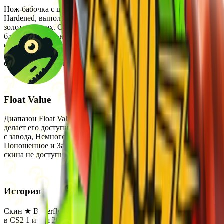
Нож-бабочка с цветным патинированным покрытием Case
Hardened, выполненный в доминирующих жёлтых, синих и
золотых тонах. Особенностью скина является металлический
блеск и уникальный узор закалки, который образуется при
обработке древесным углём при высоких температурах. Этот
нож имеет эксклюзивную патинированную отделку,
создающую эффект слегка потёртого металла.
Float Value
Диапазон Float Value для этого скина составляет от 0 до 1, что
делает его доступным в следующих состояниях износа: Прямо
с завода, Немного поношенное, После полевых испытаний,
Поношенное и Закалённое в боях. StatTrak версии для этого
скина не доступны.
История
Скин ★ Butterfly Knife | Case Hardened был впервые добавлен
в CS2 1 июля 2014 года. Он был выпущен как часть Operation