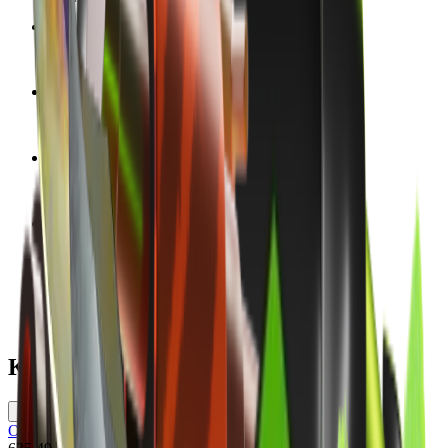
Диапазон Float
0 - 1
Коллекция
The Breakout Collection
Дата выпуска
1 июля 2014 г.
Команда
Обе команды
Версия модели
CS:GO
Кейсы
Operation Breakout Weapon Case