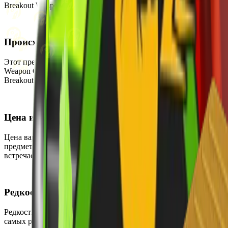
Breakout Weapon Case.
Происхождение
Этот предмет можно получить, открыв Operation Breakout
Weapon Case. Скин также является частью коллекции The
Breakout Collection.
Цена и доступность
Цена варьируется от $739.70 до $2993.90, что делает этот
предмет очень дорогим. В настоящее время он редко
встречается и может быть приобретён на вторичном рынке.
Редкость
Редкость этого скина — Тайное, что делает его одним из
самых редких среди ножей в игре. Шанс выпадения