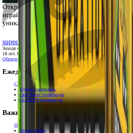
Українська
Открой мир премиальных развлечений:
играй честно и наслаждайся
уникальными впечатлениями
support@cs-wiki.org
Заходя на этот сайт, вы подтверждаете, что вам исполнилось
18 лет. Проблемы с азартными играми?
Обратится за помощью
Ежедневные бонусы
Свежие промокоды
Адвент календарь
Case Battle промокоды
GGDROP промокоды
Важная информация
Пользовательское соглашение
Privacy Policy