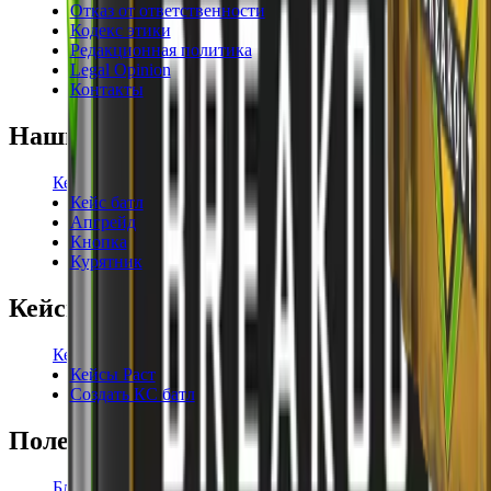
Отказ от ответственности
Кодекс этики
Редакционная политика
Legal Opinion
Контакты
Наши режимы
Кейсы
Кейс батл
Апгрейд
Кнопка
Курятник
Кейсы
Кейсы КС2
Кейсы Раст
Создать КС батл
Полезное
Блог