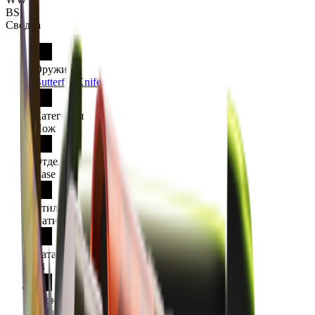
BS
Сводка
Оружие
Butterfly Knife
Категория
Нож
Отделка
Case Hardened
Стиль отделки
Патина
Каталог отделки
44
Редкость
Тайное