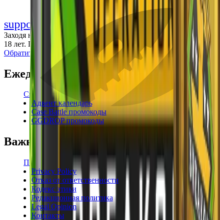
support@cs-wiki.org
Заходя на этот сайт, вы подтверждаете, что вам исполнилось
18 лет. Проблемы с азартными играми?
Обратится за помощью
Ежедневные бонусы
Свежие промокоды
Адвент календарь
Case Battle промокоды
GGDROP промокоды
Важная информация
Пользовательское соглашение
Privacy Policy
Отказ от ответственности
Кодекс этики
Редакционная политика
Legal Opinion
Контакты