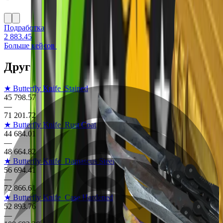
Подработка
2 883.45
Больше кейсов
Другие скины на Butterfly Knife
★ Butterfly Knife
Stained
45 798.57
—
71 201.72
★ Butterfly Knife
Rust Coat
44 684.01
—
48 664.82
★ Butterfly Knife
Damascus Steel
56 694.41
—
72 866.61
★ Butterfly Knife
Case Hardened
52 893.76
—