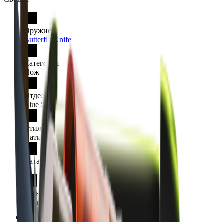
Оружие
Butterfly Knife
Категория
Нож
Отделка
Blue Steel
Стиль отделки
Патина
Каталог отделки
42
Редкость
Тайное