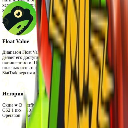
характерный синий металлический оттенок. Доминирует
холодный синий цвет, придающий оружию строгий и
лаконичный вид. Патина подчёркивает структуру металла,
делая скин визуально привлекательным и деталированным.
Float Value
Диапазон Float Value для этого скина составляет от 0 до 1, что
делает его доступным в следующих состояниях
поношенности: Прямо с завода, Немного поношенное, После
полевых испытаний, Поношенное и Закалённое в боях.
StatTrak версия для этого скина отсутствует.
История
Скин ★ Butterfly Knife | Blue Steel был впервые добавлен в
CS2 1 июля 2014 года. Он был выпущен как часть кейса
Operation Breakout Weapon Case.