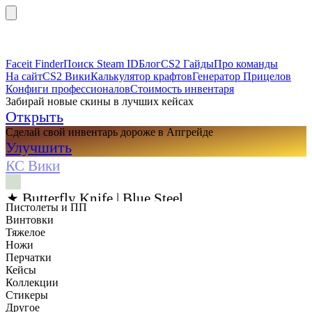
Faceit Finder
Поиск Steam ID
Блог
CS2 Гайды
Про команды
На сайт
CS2 Вики
Калькулятор крафтов
Генератор Прицелов
Конфиги профессионалов
Стоимость инвентаря
Забирай новые скины в лучших кейсах
Открыть
Сделай свой инвентарь дороже в Апгрейде
Улучшить
КС Вики
★ Butterfly Knife | Blue Steel
Пистолеты и ПП
Винтовки
Тяжелое
Ножи
Перчатки
Кейсы
Коллекции
Стикеры
Другое