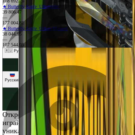
108 692.26
★ Butterfly Knife
Ultraviolet
39 806.47
—
177 004.81
★ Butterfly Knife
Urban Masked
38 044.95
—
107 544.95
🇷🇺 Рубли (RUB)
🇺🇸 Доллары (USD)
🇪🇺 Евро (EUR)
🇷🇺 Рубли (RUB)
🇺🇦 Гривны (UAH)
Русский
Русский
Українська
Открой мир премиальных развлечений:
играй честно и наслаждайся
уникальными впечатлениями