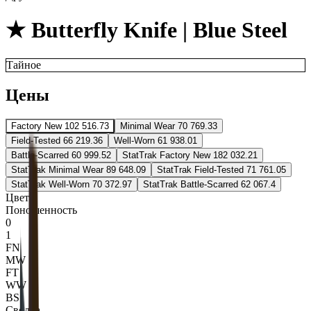
★ Butterfly Knife | Blue Steel
Тайное
Цены
Factory New
102 516.73
Minimal Wear
70 769.33
Field-Tested
66 219.36
Well-Worn
61 938.01
Battle-Scarred
60 999.52
StatTrak Factory New
182 032.21
StatTrak Minimal Wear
89 648.09
StatTrak Field-Tested
71 761.05
StatTrak Well-Worn
70 372.97
StatTrak Battle-Scarred
62 067.4
Цвета
Поношенность
0
1
FN
MW
FT
WW
BS
Сводка