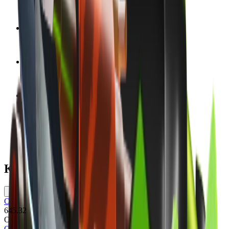
Диапазон Float
0 - 1
Коллекция
The Breakout Collection
Дата выпуска
1 июля 2014 г.
Команда
Обе команды
Версия модели
CS:GO
Кейсы
Operation Breakout Weapon Case
645.32
Осмотр скина
Осмотреть в игре