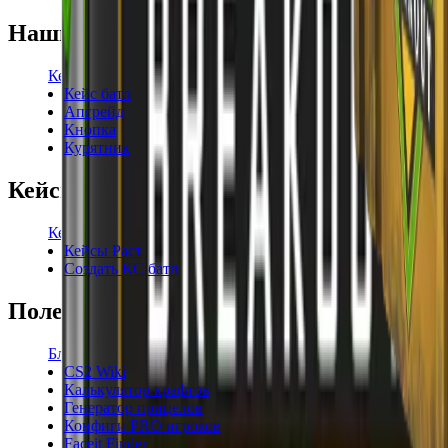
Наши режимы
Кейсы
Кейс батл
Апгрейд
Кнопка
Курятник
Кейсы
Кейсы КС2
Кейсы Раст
Создать КС батл
Полезное
Блог
CS2 Wiki
Калькулятор крафтов
Генератор прицелов
Конфиги PRO игроков
Faceit Finder