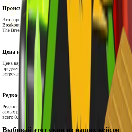
Происхождение
Этот предмет можно получить, открыв кейс Operation
Breakout Weapon Case. Скин также является частью коллекции
The Breakout Collection.
Цена и доступность
Цена варьируется от $849.70 до $1560.46, что делает этот
предмет очень дорогим. В настоящее время он редко
встречается и может быть приобретён на вторичном рынке.
Редкость
Редкость этого скина — Тайное, что делает его одним из
самых редких предметов в игре. Шанс выпадения составляет
всего 0.64%, что подчеркивает его эксклюзивность.
Выбивай этот скин из наших кейсов