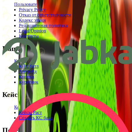
Пользовательское соглашение
Privacy Policy
Отказ от ответственности
Кодекс этики
Редакционная политика
Legal Opinion
Контакты
Наши режимы
Кейсы
Кейс батл
Апгрейд
Кнопка
Курятник
Кейсы
Кейсы КС2
Кейсы Раст
Создать КС батл
Полезное