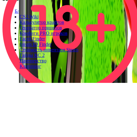
Блог
CS2 Wiki
Калькулятор крафтов
Генератор прицелов
Конфиги PRO игроков
Faceit Finder
Steam ID Finder
Стоимость инвентаря Steam
Гайды КС 2
Партнерство
Клиппинг