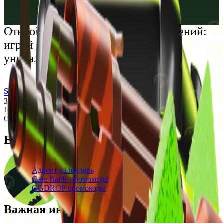
Русский
Українська
Открой мир премиальных развлечений:
играй честно и наслаждайся
уникальными впечатлениями
support@cs-wiki.org
Заходя на этот сайт, вы подтверждаете, что вам исполнилось
18 лет. Проблемы с азартными играми?
Обратится за помощью
Ежедневные бонусы
Свежие промокоды
Адвент календарь
Case Battle промокоды
GGDROP промокоды
Важная информация