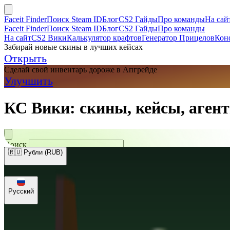
Faceit Finder
Поиск Steam ID
Блог
CS2 Гайды
Про команды
На сай
Faceit Finder
Поиск Steam ID
Блог
CS2 Гайды
Про команды
На сайт
CS2 Вики
Калькулятор крафтов
Генератор Прицелов
Кон
Забирай новые скины в лучших кейсах
Открыть
Сделай свой инвентарь дороже в Апгрейде
Улучшить
КС Вики: скины, кейсы, агент
Поиск
🇷🇺 Рубли (RUB)
🇺🇸 Доллары (USD)
🇪🇺 Евро (EUR)
🇷🇺 Рубли (RUB)
🇺🇦 Гри
Русский
Русский