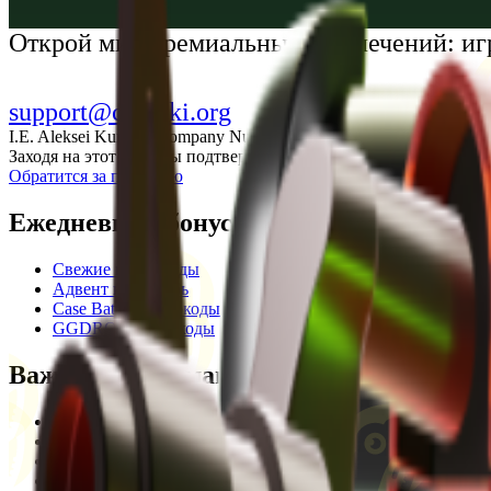
Українська
Открой мир премиальных развлечений: иг
support@cs-wiki.org
I.E. Aleksei Kurtkin, Company Number 300464601, Georgia, City Ba
Заходя на этот сайт, вы подтверждаете, что вам исполнилось 1
Обратится за помощью
Ежедневные бонусы
Свежие промокоды
Адвент календарь
Case Battle промокоды
GGDROP промокоды
Важная информация
Пользовательское соглашение
Privacy Policy
Отказ от ответственности
Кодекс этики