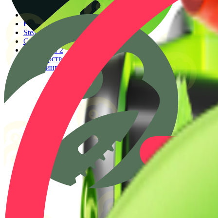
Генератор прицелов
Конфиги PRO игроков
Faceit Finder
Steam ID Finder
Стоимость инвентаря Steam
Гайды КС 2
Партнерство
Клиппинг