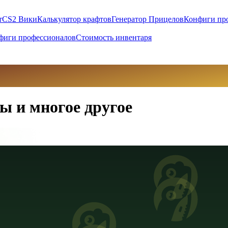
т
CS2 Вики
Калькулятор крафтов
Генератор Прицелов
Конфиги пр
фиги профессионалов
Стоимость инвентаря
ы и многое другое
вны (UAH)