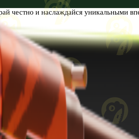
рай честно и наслаждайся уникальными вп
tumi, Zhiuli Shartava Avenue, N 32, Apartment N87, Floor N6
8 лет. Проблемы с азартными играми?