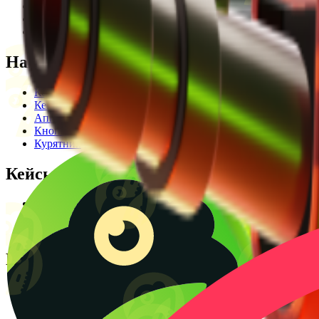
Редакционная политика
Legal Opinion
Контакты
Наши режимы
Кейсы
Кейс батл
Апгрейд
Кнопка
Курятник
Кейсы
Кейсы КС2
Кейсы Раст
Создать КС батл
Полезное
Блог
CS2 Wiki
Калькулятор крафтов