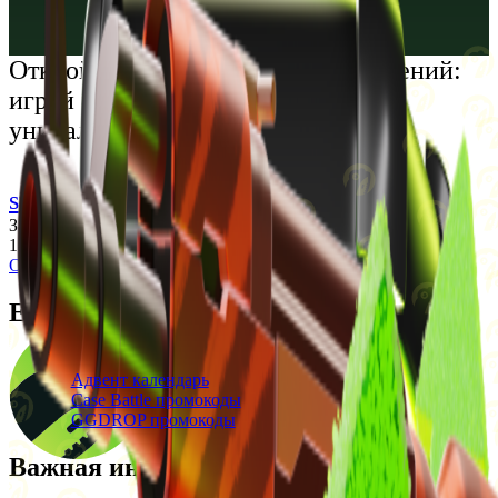
Русский
Українська
Открой мир премиальных развлечений:
играй честно и наслаждайся
уникальными впечатлениями
support@cs-wiki.org
Заходя на этот сайт, вы подтверждаете, что вам исполнилось
18 лет. Проблемы с азартными играми?
Обратится за помощью
Ежедневные бонусы
Свежие промокоды
Адвент календарь
Case Battle промокоды
GGDROP промокоды
Важная информация