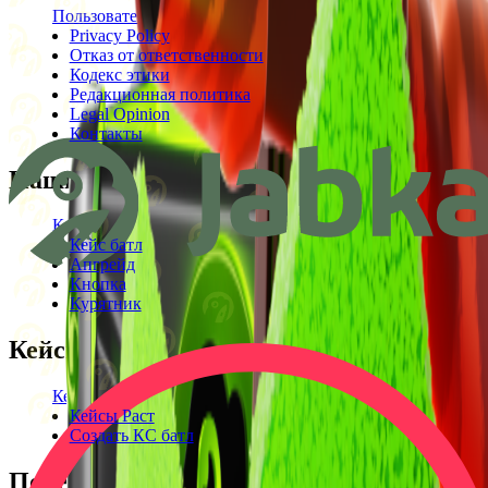
Пользовательское соглашение
Privacy Policy
Отказ от ответственности
Кодекс этики
Редакционная политика
Legal Opinion
Контакты
Наши режимы
Кейсы
Кейс батл
Апгрейд
Кнопка
Курятник
Кейсы
Кейсы КС2
Кейсы Раст
Создать КС батл
Полезное