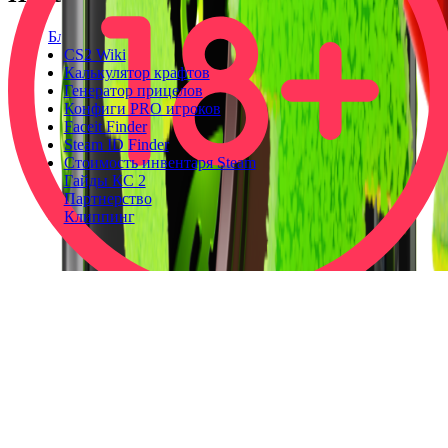
Блог
CS2 Wiki
Калькулятор крафтов
Генератор прицелов
Конфиги PRO игроков
Faceit Finder
Steam ID Finder
Стоимость инвентаря Steam
Гайды КС 2
Партнерство
Клиппинг