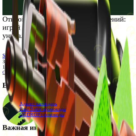
Русский
Українська
Открой мир премиальных развлечений:
играй честно и наслаждайся
уникальными впечатлениями
support@cs-wiki.org
Заходя на этот сайт, вы подтверждаете, что вам исполнилось
18 лет. Проблемы с азартными играми?
Обратится за помощью
Ежедневные бонусы
Свежие промокоды
Адвент календарь
Case Battle промокоды
GGDROP промокоды
Важная информация