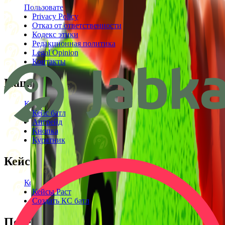
Пользовательское соглашение
Privacy Policy
Отказ от ответственности
Кодекс этики
Редакционная политика
Legal Opinion
Контакты
Наши режимы
Кейсы
Кейс батл
Апгрейд
Кнопка
Курятник
Кейсы
Кейсы КС2
Кейсы Раст
Создать КС батл
Полезное