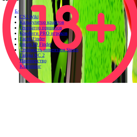
Блог
CS2 Wiki
Калькулятор крафтов
Генератор прицелов
Конфиги PRO игроков
Faceit Finder
Steam ID Finder
Стоимость инвентаря Steam
Гайды КС 2
Партнерство
Клиппинг