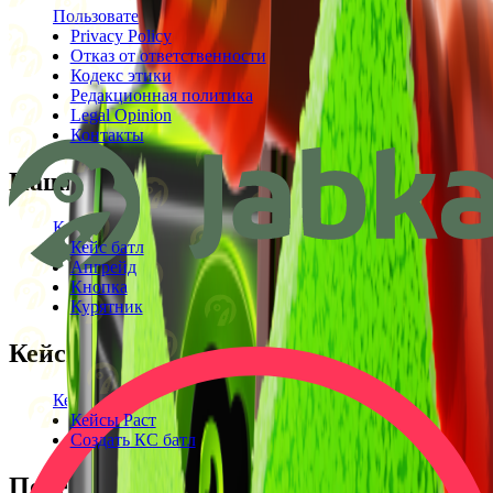
Пользовательское соглашение
Privacy Policy
Отказ от ответственности
Кодекс этики
Редакционная политика
Legal Opinion
Контакты
Наши режимы
Кейсы
Кейс батл
Апгрейд
Кнопка
Курятник
Кейсы
Кейсы КС2
Кейсы Раст
Создать КС батл
Полезное