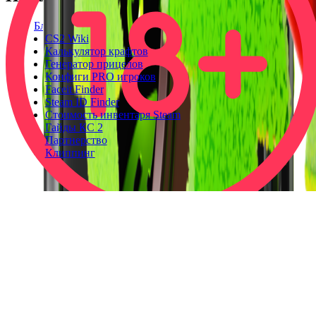
Блог
CS2 Wiki
Калькулятор крафтов
Генератор прицелов
Конфиги PRO игроков
Faceit Finder
Steam ID Finder
Стоимость инвентаря Steam
Гайды КС 2
Партнерство
Клиппинг