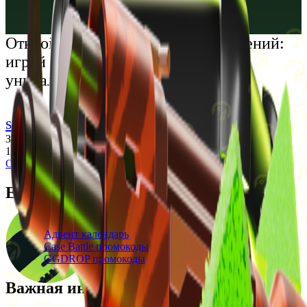
Русский
Українська
Открой мир премиальных развлечений:
играй честно и наслаждайся
уникальными впечатлениями
support@cs-wiki.org
Заходя на этот сайт, вы подтверждаете, что вам исполнилось
18 лет. Проблемы с азартными играми?
Обратится за помощью
Ежедневные бонусы
Свежие промокоды
Адвент календарь
Case Battle промокоды
GGDROP промокоды
Важная информация