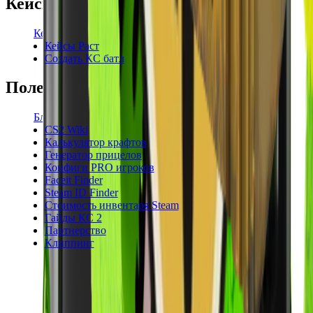
Кейсы
Кейсы КС2
Кейсы Раст
Создать КС батл
Полезное
Блог
CS2 Wiki
Калькулятор крафтов
Генератор прицелов
Конфиги PRO игроков
Faceit Finder
Steam ID Finder
Стоимость инвентаря Steam
Гайды КС 2
Партнерство
Клиппинг