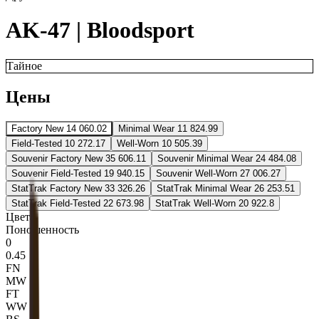
AK-47 | Bloodsport
Тайное
Цены
Factory New
14 060.02
Minimal Wear
11 824.99
Field-Tested
10 272.17
Well-Worn
10 505.39
Souvenir Factory New
35 606.11
Souvenir Minimal Wear
24 484.08
Souvenir Field-Tested
19 940.15
Souvenir Well-Worn
27 006.27
StatTrak Factory New
33 326.26
StatTrak Minimal Wear
26 253.51
StatTrak Field-Tested
22 673.98
StatTrak Well-Worn
20 922.8
Цвета
Поношенность
0
0.45
FN
MW
FT
WW