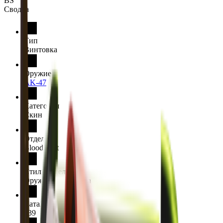
BS
Сводка
Тип
Винтовка
Оружие
AK-47
Категория
Скин
Отделка
Bloodsport
Стиль отделки
Оружейная отделка
Каталог отделки
639