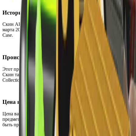
История
Скин AK-47 | Bloodsport был впервые добавлен в CS2 16
марта 2017 года. Он был выпущен как часть кейса Spectrum
Case.
Происхождение
Этот предмет можно получить, открыв кейс Spectrum Case.
Скин также является частью коллекции The Spectrum
Collection.
Цена и доступность
Цена варьируется от $143.15 до $421.04, что делает этот
предмет дорогим. В настоящее время он доступен и может
быть приобретён на вторичном рынке.