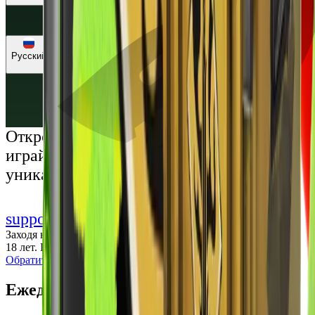
🇺🇸 Доллары (USD)
🇪🇺 Евро (EUR)
🇷🇺 Рубли (RUB)
🇺🇦 Гривны (UAH)
Русский
Русский
Українська
Открой мир премиальных развлечений:
играй честно и наслаждайся
уникальными впечатлениями
support@cs-wiki.org
Заходя на этот сайт, вы подтверждаете, что вам исполнилось
18 лет. Проблемы с азартными играми?
Обратится за помощью
Ежедневные бонусы