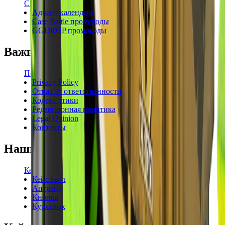
Свежие промокоды
Адвент календарь
Case Battle промокоды
GGDROP промокоды
Важная информация
Пользовательское соглашение
Privacy Policy
Отказ от ответственности
Кодекс этики
Редакционная политика
Legal Opinion
Контакты
Наши режимы
Кейсы
Кейс батл
Апгрейд
Кнопка
Курятник