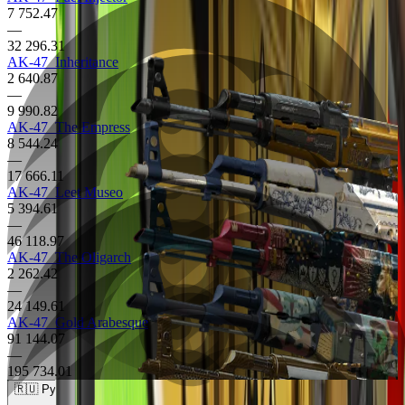
7 752.47
—
32 296.31
AK-47
Inheritance
2 640.87
—
9 990.82
AK-47
The Empress
8 544.24
—
17 666.11
AK-47
Leet Museo
5 394.61
—
46 118.97
AK-47
The Oligarch
2 262.42
—
24 149.61
AK-47
Gold Arabesque
91 144.07
—
195 734.01
🇷🇺 Рубли (RUB)