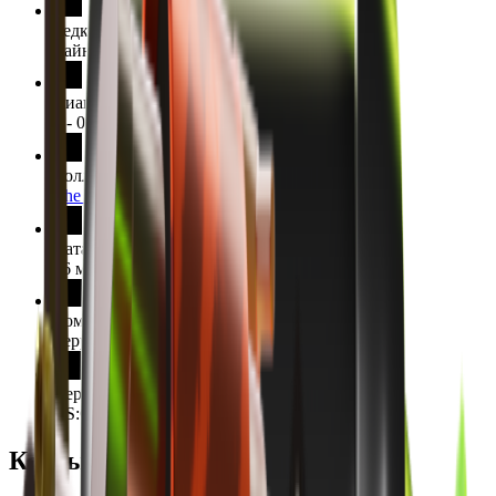
Редкость
Тайное
Диапазон Float
0 - 0.45
Коллекция
The Spectrum Collection
Дата выпуска
16 марта 2017 г.
Команда
Террористы
Версия модели
CS:GO
Кейсы