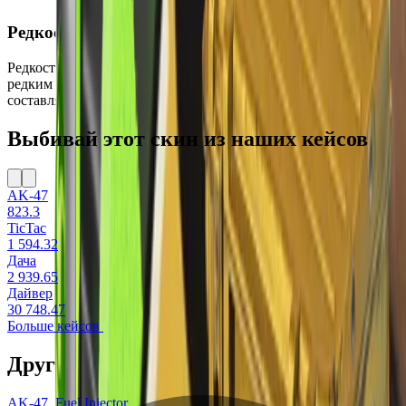
Редкость
Редкость этого скина — Тайное, что делает его достаточно
редким и востребованным среди игроков. Шанс выпадения
составляет всего 0.64%.
Выбивай этот скин из наших кейсов
AK-47
823.3
TicTac
1 594.32
Дача
2 939.65
Дайвер
30 748.47
Больше кейсов
Другие скины на AK-47
AK-47
Fuel Injector