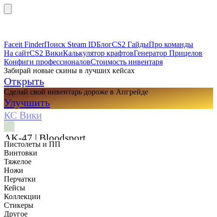
Faceit Finder
Поиск Steam ID
Блог
CS2 Гайды
Про команды
На сайт
CS2 Вики
Калькулятор крафтов
Генератор Прицелов
Конфиги профессионалов
Стоимость инвентаря
Забирай новые скины в лучших кейсах
Открыть
Сделай свой инвентарь дороже в Апгрейде
Улучшить
КС Вики
AK-47 | Bloodsport
Пистолеты и ПП
Винтовки
Тяжелое
Ножи
Перчатки
Кейсы
Коллекции
Стикеры
Другое