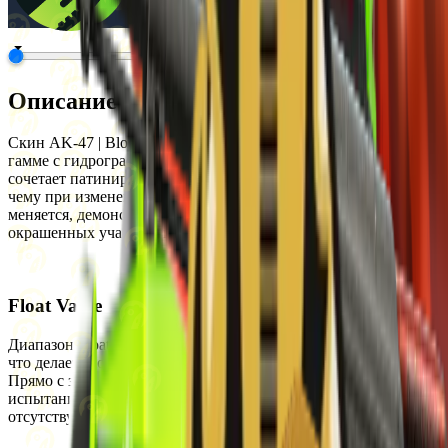
Описание
Скин AK-47 | Bloodsport выполнен в красно-жёлтой цветовой
гамме с гидрографическим узором. Оружейная отделка
сочетает патинированные и окрашенные элементы, благодаря
чему при изменении Float Value детализация визуально
меняется, демонстрируя царапины и потёртости на
окрашенных участках и потемнение патинированных.
Float Value
Диапазон Float Value для этого скина составляет от 0 до 0.45,
что делает его доступным в следующих состояниях износа:
Прямо с завода, Немного поношенное, После полевых
испытаний и Поношенное. StatTrak версия для данного скина
отсутствует.