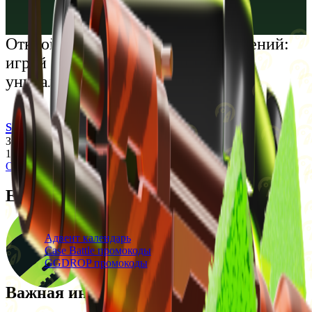
Русский
Українська
Открой мир премиальных развлечений:
играй честно и наслаждайся
уникальными впечатлениями
support@cs-wiki.org
Заходя на этот сайт, вы подтверждаете, что вам исполнилось
18 лет. Проблемы с азартными играми?
Обратится за помощью
Ежедневные бонусы
Свежие промокоды
Адвент календарь
Case Battle промокоды
GGDROP промокоды
Важная информация