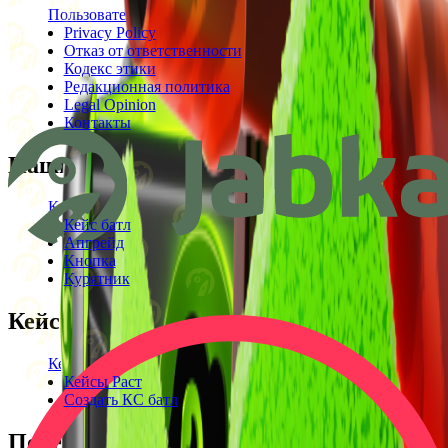
Пользовательское соглашение
Privacy Policy
Отказ от ответственности
Кодекс этики
Редакционная политика
Legal Opinion
Контакты
Наши режимы
Кейсы
Кейс батл
Апгрейд
Кнопка
Курятник
Кейсы
Кейсы КС2
Кейсы Раст
Создать КС батл
Полезное