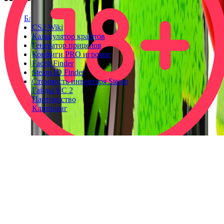
Блог
CS2 Wiki
Калькулятор крафтов
Генератор прицелов
Конфиги PRO игроков
Faceit Finder
Steam ID Finder
Стоимость инвентаря Steam
Гайды КС 2
Партнерство
Клиппинг