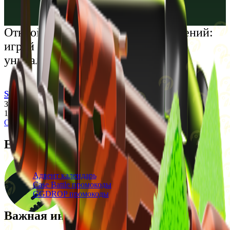
Русский
Українська
Открой мир премиальных развлечений:
играй честно и наслаждайся
уникальными впечатлениями
support@cs-wiki.org
Заходя на этот сайт, вы подтверждаете, что вам исполнилось
18 лет. Проблемы с азартными играми?
Обратится за помощью
Ежедневные бонусы
Свежие промокоды
Адвент календарь
Case Battle промокоды
GGDROP промокоды
Важная информация