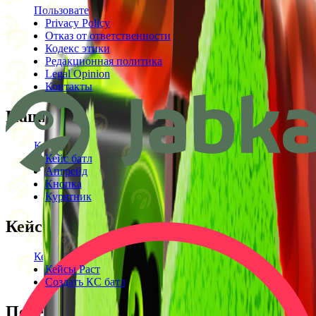
Пользовательское соглашение
Privacy Policy
Отказ от ответственности
Кодекс этики
Редакционная политика
Legal Opinion
Контакты
Наши режимы
Кейсы
Кейс батл
Апгрейд
Кнопка
Курятник
Кейсы
Кейсы КС2
Кейсы Раст
Создать КС батл
Полезное