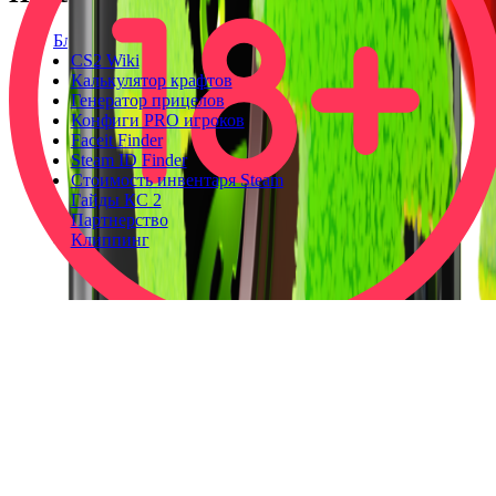
Блог
CS2 Wiki
Калькулятор крафтов
Генератор прицелов
Конфиги PRO игроков
Faceit Finder
Steam ID Finder
Стоимость инвентаря Steam
Гайды КС 2
Партнерство
Клиппинг