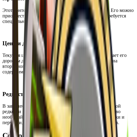
Этот контейнер нельзя получить из других кейсов. Его можно
приобрести на вторичном рынке и для открытия требуется
специальный Glove Case Key.
Цена и доступность
Текущая цена контейнера составляет $29.50, что делает его
дорогим для обычного игрока. Контейнер доступен на
вторичном рынке, но его стоимость и эксклюзивное
содержимое ограничивают массовое приобретение.
Редкость
В зависимости от цены можно сделать вывод о высокой
редкости и ценности содержимого. Большое количество
необычайно редких и тайных предметов, включая ножи и
перчатки, делает кейс весьма желанным среди игроков.
Содержимое кейса