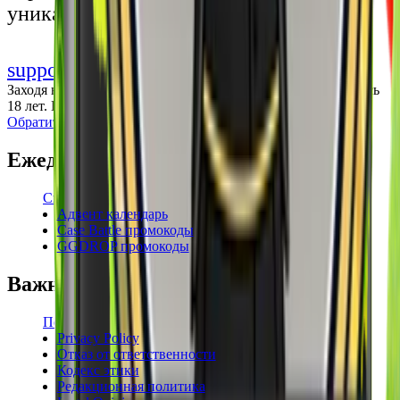
уникальными впечатлениями
support@cs-wiki.org
Заходя на этот сайт, вы подтверждаете, что вам исполнилось
18 лет. Проблемы с азартными играми?
Обратится за помощью
Ежедневные бонусы
Свежие промокоды
Адвент календарь
Case Battle промокоды
GGDROP промокоды
Важная информация
Пользовательское соглашение
Privacy Policy
Отказ от ответственности
Кодекс этики
Редакционная политика