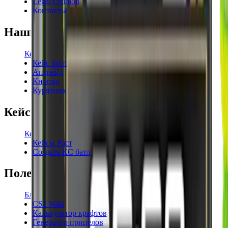
Legal Opinion
Контакты
Наши режимы
Кейсы
Кейс батл
Апгрейд
Кнопка
Курятник
Кейсы
Кейсы КС2
Кейсы Раст
Создать КС батл
Полезное
Блог
CS2 Wiki
Калькулятор крафтов
Генератор прицелов