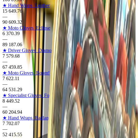
★ Hand Wraps
Leather
15 649.76
—
90 609.32
★ Moto Gloves
Eclipse
6 370.39
—
89 187.06
★ Driver Gloves
Diamondback
7 579.68
—
67 459.85
★ Moto Gloves
Boom!
7 622.11
—
64 531.29
★ Specialist Gloves
Forest DDPAT
8 449.52
—
60 204.94
★ Hand Wraps
Badlands
7 702.07
—
52 415.55