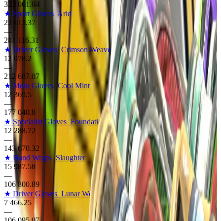
333 061.04
★ Sport Gloves
Arid
22 613.37
—
281 116.31
★ Driver Gloves
Crimson Weave
12 078.2
—
212 687.07
★ Moto Gloves
Cool Mint
12 369.5
—
177 040.8
★ Specialist Gloves
Foundation
12 288.72
—
143 670.32
★ Hand Wraps
Slaughter
15 987.58
—
106 800.89
★ Driver Gloves
Lunar Weave
7 466.25
—
106 095.07