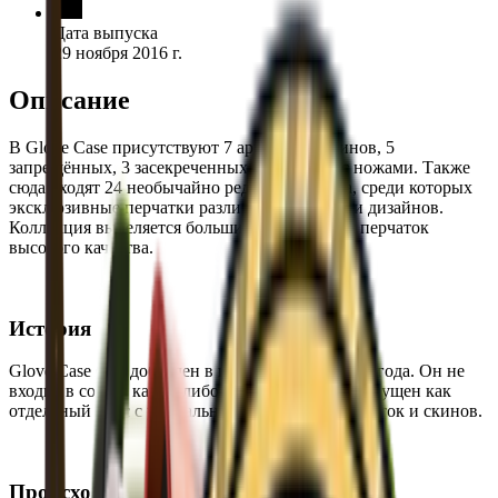
Дата выпуска
29 ноября 2016 г.
Описание
В Glove Case присутствуют 7 армейских скинов, 5
запрещённых, 3 засекреченных и 2 тайных с ножами. Также
сюда входят 24 необычайно редких предмета, среди которых
эксклюзивные перчатки различных моделей и дизайнов.
Коллекция выделяется большим количеством перчаток
высокого качества.
История
Glove Case был добавлен в игру 29 ноября 2016 года. Он не
входит в состав каких-либо операций и был выпущен как
отдельный кейс с уникальной коллекцией перчаток и скинов.
Происхождение