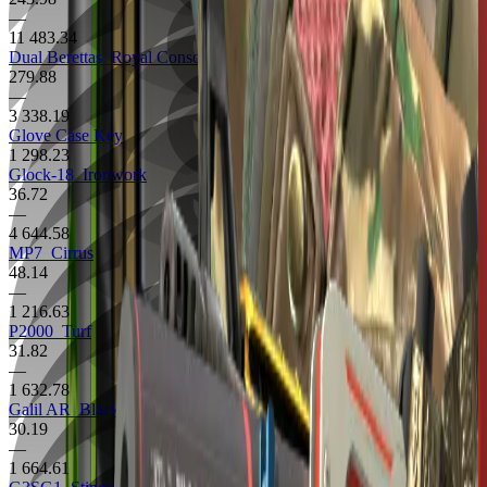
—
11 483.34
Dual Berettas
Royal Consorts
279.88
—
3 338.19
Glove Case Key
1 298.23
Glock-18
Ironwork
36.72
—
4 644.58
MP7
Cirrus
48.14
—
1 216.63
P2000
Turf
31.82
—
1 632.78
Galil AR
Black Sand
30.19
—
1 664.61