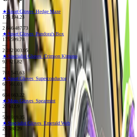
★ Sport Gloves
Hedge Maze
175 194.23
—
2 646 487.73
★ Sport Gloves
Pandora's Box
175 599.78
—
2 282 003.95
★ Specialist Gloves
Crimson Kimono
92 921.82
—
761 541.63
★ Sport Gloves
Superconductor
67 561.03
—
654 663.22
★ Moto Gloves
Spearmint
27 612.9
—
520 919.35
★ Specialist Gloves
Emerald Web
28 480.29
—