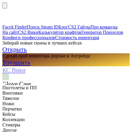
Faceit Finder
Поиск Steam ID
Блог
CS2 Гайды
Про команды
На сайт
CS2 Вики
Калькулятор крафтов
Генератор Прицелов
Конфиги профессионалов
Стоимость инвентаря
Забирай новые скины в лучших кейсах
Открыть
Сделай свой инвентарь дороже в Апгрейде
Улучшить
КС Вики
Glove Case
Пистолеты и ПП
Винтовки
Тяжелое
Ножи
Перчатки
Кейсы
Коллекции
Стикеры
Другое