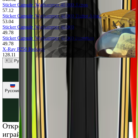
Sticker Capsule
Warhammer 40,000 Xenos
57.12
Sticker Capsule
Warhammer 40,000 Traitor Astartes
53.04
Sticker Capsule
Warhammer 40,000
49.78
Sticker Capsule
Warhammer 40,000 Imperium
49.78
X-Ray P250 Package
128.11
🇷🇺 Рубли (RUB)
🇺🇸 Доллары (USD)
🇪🇺 Евро (EUR)
🇷🇺 Рубли (RUB)
🇺🇦 Гривны (UAH)
Русский
Русский
Українська
Открой мир премиальных развлечений:
играй честно и наслаждайся