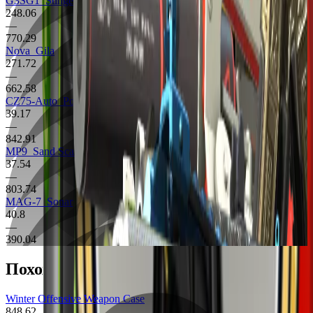
G3SG1
Stinger
248.06
—
770.29
Nova
Gila
271.72
—
662.58
CZ75-Auto
Polymer
39.17
—
842.91
MP9
Sand Scale
37.54
—
803.74
MAG-7
Sonar
40.8
—
390.04
Похожие предметы
Winter Offensive Weapon Case
848.62