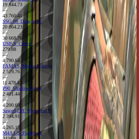
19 844.73
—
43 760.41
SSG 08
Dragonfire
20 064.23
—
30 668.76
USP-S
Cyrex
279.88
—
4 790.64
FAMAS
Mecha Industries
2 519.76
—
11 478.45
P90
Shallow Grave
2 401.44
—
4 200.69
Sawed-Off
Wasteland Princess
2 394.91
—
4 265.15
M4A1-S
Flashback
243.98