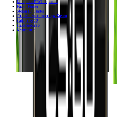
Конфиги PRO игроков
Faceit Finder
Steam ID Finder
Стоимость инвентаря Steam
Гайды КС 2
Партнерство
Клиппинг