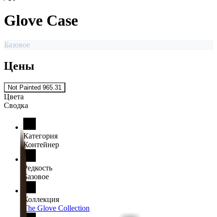
Glove Case
Базовое
Цены
Not Painted
965.31
Цвета
Сводка
Категория
Контейнер
Редкость
Базовое
Коллекция
The Glove Collection