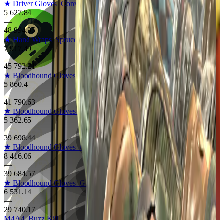
★ Driver Gloves
Convoy
5 627.84
—
48 994.95
★ Hand Wraps
Spruce DDPAT
7 917.49
—
45 792.21
★ Bloodhound Gloves
Snakebite
5 860.4
—
41 790.63
★ Bloodhound Gloves
Bronzed
5 362.65
—
39 698.44
★ Bloodhound Gloves
Charred
8 416.06
—
39 684.57
★ Bloodhound Gloves
Guerrilla
6 531.14
—
29 740.17
M4A4
Buzz Kill