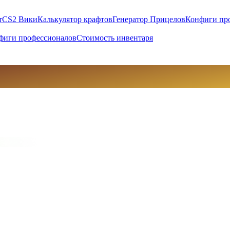
т
CS2 Вики
Калькулятор крафтов
Генератор Прицелов
Конфиги пр
фиги профессионалов
Стоимость инвентаря