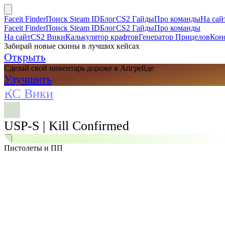
Faceit Finder
Поиск Steam ID
Блог
CS2 Гайды
Про команды
На сай
Faceit Finder
Поиск Steam ID
Блог
CS2 Гайды
Про команды
На сайт
CS2 Вики
Калькулятор крафтов
Генератор Прицелов
Кон
Забирай новые скины в лучших кейсах
Открыть
Сделай свой инвентарь дороже в Апгрейде
Улучшить
КС Вики
USP-S | Kill Confirmed
Пистолеты и ПП
Поиск