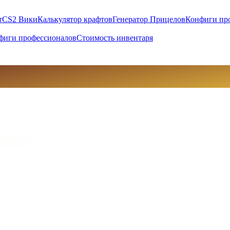
т
CS2 Вики
Калькулятор крафтов
Генератор Прицелов
Конфиги пр
фиги профессионалов
Стоимость инвентаря