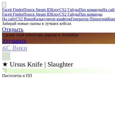
Faceit Finder
Поиск Steam ID
Блог
CS2 Гайды
Про команды
На сай
Faceit Finder
Поиск Steam ID
Блог
CS2 Гайды
Про команды
На сайт
CS2 Вики
Калькулятор крафтов
Генератор Прицелов
Кон
Забирай новые скины в лучших кейсах
Открыть
Сделай свой инвентарь дороже в Апгрейде
Улучшить
КС Вики
★ Ursus Knife | Slaughter
Пистолеты и ПП
Поиск