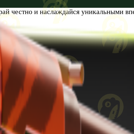
рай честно и наслаждайся уникальными вп
tumi, Zhiuli Shartava Avenue, N 32, Apartment N87, Floor N6
8 лет. Проблемы с азартными играми?