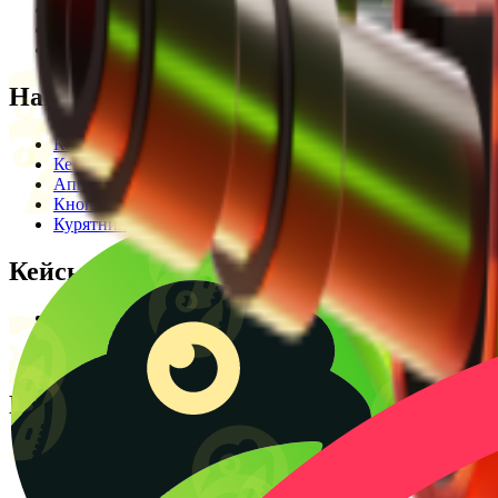
Редакционная политика
Legal Opinion
Контакты
Наши режимы
Кейсы
Кейс батл
Апгрейд
Кнопка
Курятник
Кейсы
Кейсы КС2
Кейсы Раст
Создать КС батл
Полезное
Блог
CS2 Wiki
Калькулятор крафтов