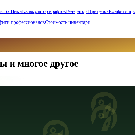
т
CS2 Вики
Калькулятор крафтов
Генератор Прицелов
Конфиги пр
фиги профессионалов
Стоимость инвентаря
ы и многое другое
вны (UAH)