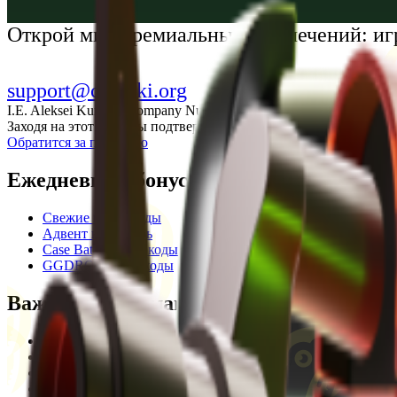
Українська
Открой мир премиальных развлечений: иг
support@cs-wiki.org
I.E. Aleksei Kurtkin, Company Number 300464601, Georgia, City Ba
Заходя на этот сайт, вы подтверждаете, что вам исполнилось 1
Обратится за помощью
Ежедневные бонусы
Свежие промокоды
Адвент календарь
Case Battle промокоды
GGDROP промокоды
Важная информация
Пользовательское соглашение
Privacy Policy
Отказ от ответственности
Кодекс этики