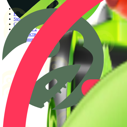
Генератор прицелов
Конфиги PRO игроков
Faceit Finder
Steam ID Finder
Стоимость инвентаря Steam
Гайды КС 2
Партнерство
Клиппинг