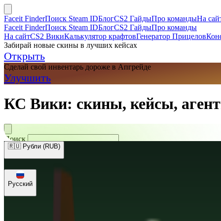
Faceit Finder
Поиск Steam ID
Блог
CS2 Гайды
Про команды
На сай
Faceit Finder
Поиск Steam ID
Блог
CS2 Гайды
Про команды
На сайт
CS2 Вики
Калькулятор крафтов
Генератор Прицелов
Кон
Забирай новые скины в лучших кейсах
Открыть
Сделай свой инвентарь дороже в Апгрейде
Улучшить
КС Вики: скины, кейсы, агент
Поиск
🇷🇺 Рубли (RUB)
🇺🇸 Доллары (USD)
🇪🇺 Евро (EUR)
🇷🇺 Рубли (RUB)
🇺🇦 Гри
Русский
Русский