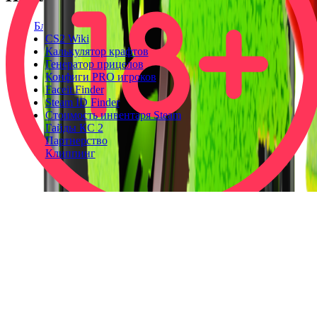
Блог
CS2 Wiki
Калькулятор крафтов
Генератор прицелов
Конфиги PRO игроков
Faceit Finder
Steam ID Finder
Стоимость инвентаря Steam
Гайды КС 2
Партнерство
Клиппинг