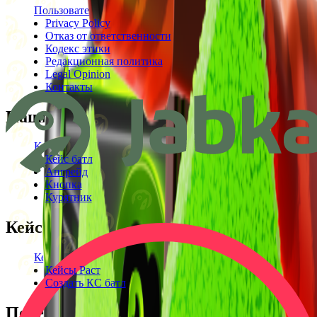
Пользовательское соглашение
Privacy Policy
Отказ от ответственности
Кодекс этики
Редакционная политика
Legal Opinion
Контакты
Наши режимы
Кейсы
Кейс батл
Апгрейд
Кнопка
Курятник
Кейсы
Кейсы КС2
Кейсы Раст
Создать КС батл
Полезное