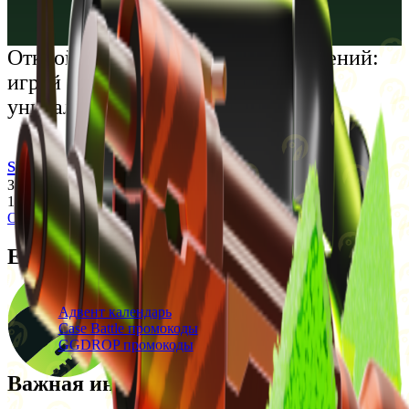
Русский
Українська
Открой мир премиальных развлечений:
играй честно и наслаждайся
уникальными впечатлениями
support@cs-wiki.org
Заходя на этот сайт, вы подтверждаете, что вам исполнилось
18 лет. Проблемы с азартными играми?
Обратится за помощью
Ежедневные бонусы
Свежие промокоды
Адвент календарь
Case Battle промокоды
GGDROP промокоды
Важная информация