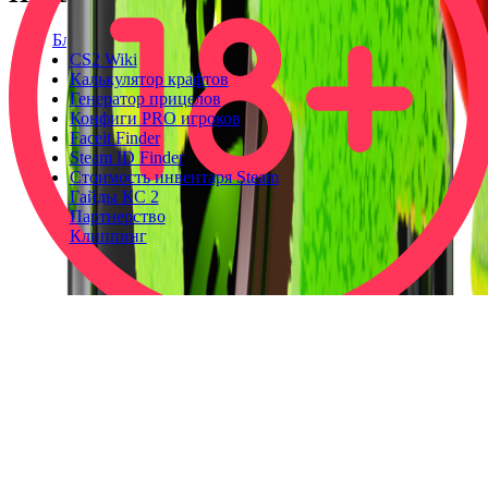
Блог
CS2 Wiki
Калькулятор крафтов
Генератор прицелов
Конфиги PRO игроков
Faceit Finder
Steam ID Finder
Стоимость инвентаря Steam
Гайды КС 2
Партнерство
Клиппинг