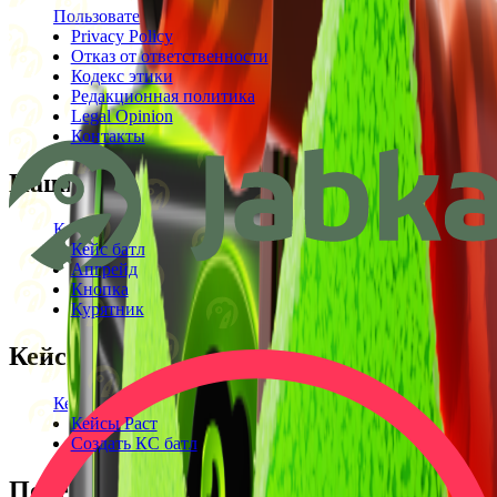
Пользовательское соглашение
Privacy Policy
Отказ от ответственности
Кодекс этики
Редакционная политика
Legal Opinion
Контакты
Наши режимы
Кейсы
Кейс батл
Апгрейд
Кнопка
Курятник
Кейсы
Кейсы КС2
Кейсы Раст
Создать КС батл
Полезное