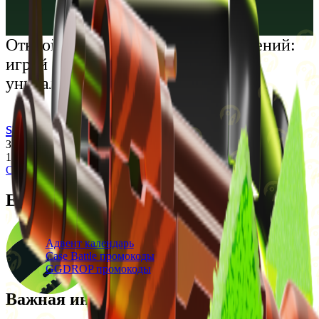
Русский
Українська
Открой мир премиальных развлечений:
играй честно и наслаждайся
уникальными впечатлениями
support@cs-wiki.org
Заходя на этот сайт, вы подтверждаете, что вам исполнилось
18 лет. Проблемы с азартными играми?
Обратится за помощью
Ежедневные бонусы
Свежие промокоды
Адвент календарь
Case Battle промокоды
GGDROP промокоды
Важная информация