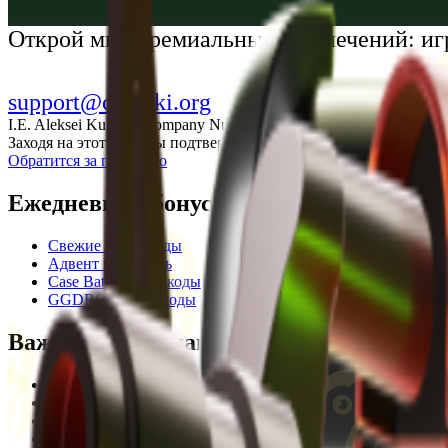
Українська
Открой мир премиальных развлечений: иг
support@cs-wiki.org
I.E. Aleksei Kurtkin, Company Number 300464601, Georgia, City Ba
Заходя на этот сайт, вы подтверждаете, что вам исполнилось 1
Обратится за помощью
Ежедневные бонусы
Свежие промокоды
Адвент календарь
Case Battle промокоды
GGDROP промокоды
Важная информация
Пользовательское соглашение
Privacy Policy
Отказ от ответственности
Кодекс этики