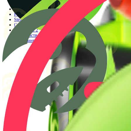
Генератор прицелов
Конфиги PRO игроков
Faceit Finder
Steam ID Finder
Стоимость инвентаря Steam
Гайды КС 2
Партнерство
Клиппинг