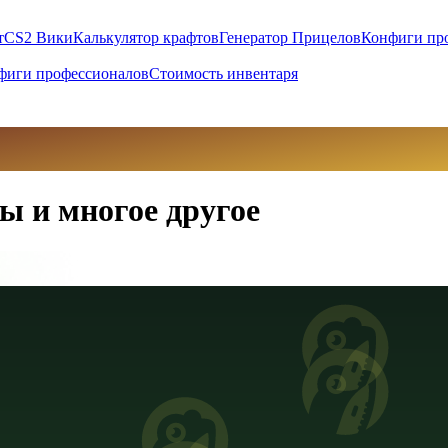
т
CS2 Вики
Калькулятор крафтов
Генератор Прицелов
Конфиги пр
фиги профессионалов
Стоимость инвентаря
ы и многое другое
вны (UAH)