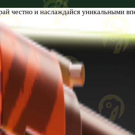
рай честно и наслаждайся уникальными вп
tumi, Zhiuli Shartava Avenue, N 32, Apartment N87, Floor N6
8 лет. Проблемы с азартными играми?