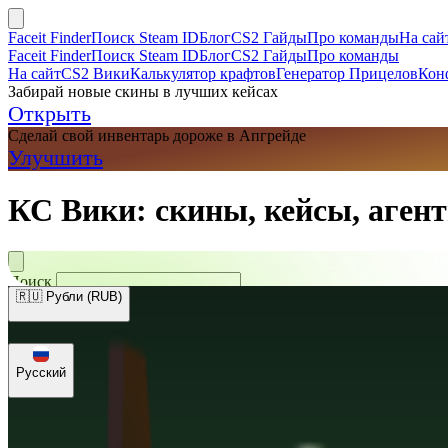
Faceit Finder
Поиск Steam ID
Блог
CS2 Гайды
Про команды
На сай
Faceit Finder
Поиск Steam ID
Блог
CS2 Гайды
Про команды
На сайт
CS2 Вики
Калькулятор крафтов
Генератор Прицелов
Кон
Забирай новые скины в лучших кейсах
Открыть
Сделай свой инвентарь дороже в Апгрейде
Улучшить
КС Вики: скины, кейсы, агент
Поиск
🇷🇺 Рубли (RUB)
🇺🇸 Доллары (USD)
🇪🇺 Евро (EUR)
🇷🇺 Рубли (RUB)
🇺🇦 Гри
Русский
Русский