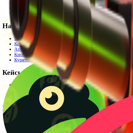
Редакционная политика
Legal Opinion
Контакты
Наши режимы
Кейсы
Кейс батл
Апгрейд
Кнопка
Курятник
Кейсы
Кейсы КС2
Кейсы Раст
Создать КС батл
Полезное
Блог
CS2 Wiki
Калькулятор крафтов