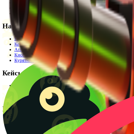
Редакционная политика
Legal Opinion
Контакты
Наши режимы
Кейсы
Кейс батл
Апгрейд
Кнопка
Курятник
Кейсы
Кейсы КС2
Кейсы Раст
Создать КС батл
Полезное
Блог
CS2 Wiki
Калькулятор крафтов