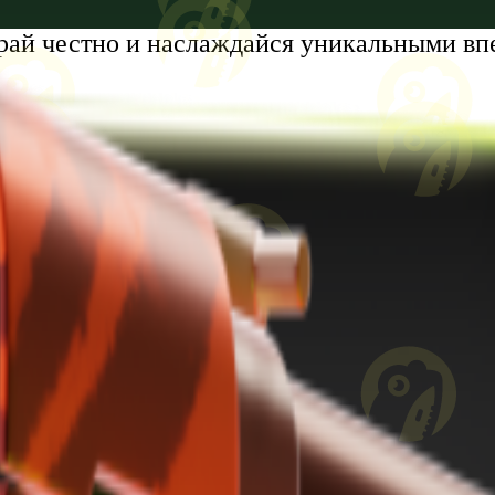
рай честно и наслаждайся уникальными вп
tumi, Zhiuli Shartava Avenue, N 32, Apartment N87, Floor N6
8 лет. Проблемы с азартными играми?