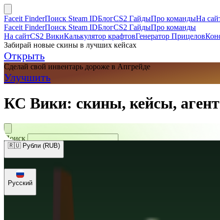
Faceit Finder
Поиск Steam ID
Блог
CS2 Гайды
Про команды
На сай
Faceit Finder
Поиск Steam ID
Блог
CS2 Гайды
Про команды
На сайт
CS2 Вики
Калькулятор крафтов
Генератор Прицелов
Кон
Забирай новые скины в лучших кейсах
Открыть
Сделай свой инвентарь дороже в Апгрейде
Улучшить
КС Вики: скины, кейсы, агент
Поиск
🇷🇺 Рубли (RUB)
🇺🇸 Доллары (USD)
🇪🇺 Евро (EUR)
🇷🇺 Рубли (RUB)
🇺🇦 Гри
Русский
Русский