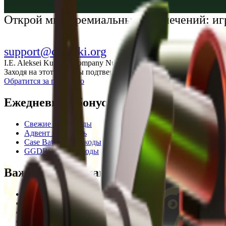
Українська
Открой мир премиальных развлечений: иг
support@cs-wiki.org
I.E. Aleksei Kurtkin, Company Number 300464601, Georgia, City Ba
Заходя на этот сайт, вы подтверждаете, что вам исполнилось 1
Обратится за помощью
Ежедневные бонусы
Свежие промокоды
Адвент календарь
Case Battle промокоды
GGDROP промокоды
Важная информация
Пользовательское соглашение
Privacy Policy
Отказ от ответственности
Кодекс этики