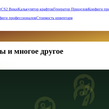
т
CS2 Вики
Калькулятор крафтов
Генератор Прицелов
Конфиги пр
фиги профессионалов
Стоимость инвентаря
ы и многое другое
вны (UAH)