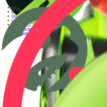
Генератор прицелов
Конфиги PRO игроков
Faceit Finder
Steam ID Finder
Стоимость инвентаря Steam
Гайды КС 2
Партнерство
Клиппинг