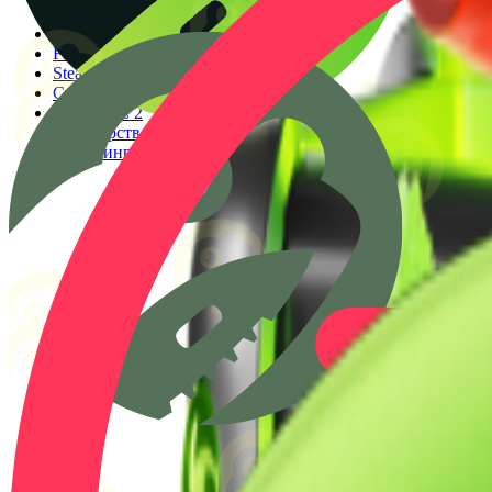
Генератор прицелов
Конфиги PRO игроков
Faceit Finder
Steam ID Finder
Стоимость инвентаря Steam
Гайды КС 2
Партнерство
Клиппинг