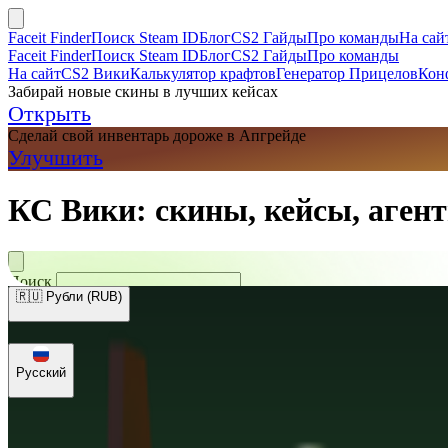
Faceit Finder
Поиск Steam ID
Блог
CS2 Гайды
Про команды
На сай
Faceit Finder
Поиск Steam ID
Блог
CS2 Гайды
Про команды
На сайт
CS2 Вики
Калькулятор крафтов
Генератор Прицелов
Кон
Забирай новые скины в лучших кейсах
Открыть
Сделай свой инвентарь дороже в Апгрейде
Улучшить
КС Вики: скины, кейсы, агент
Поиск
🇷🇺 Рубли (RUB)
🇺🇸 Доллары (USD)
🇪🇺 Евро (EUR)
🇷🇺 Рубли (RUB)
🇺🇦 Гри
Русский
Русский