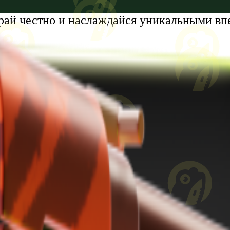
рай честно и наслаждайся уникальными вп
tumi, Zhiuli Shartava Avenue, N 32, Apartment N87, Floor N6
8 лет. Проблемы с азартными играми?