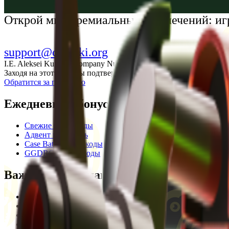
Українська
Открой мир премиальных развлечений: иг
support@cs-wiki.org
I.E. Aleksei Kurtkin, Company Number 300464601, Georgia, City Ba
Заходя на этот сайт, вы подтверждаете, что вам исполнилось 1
Обратится за помощью
Ежедневные бонусы
Свежие промокоды
Адвент календарь
Case Battle промокоды
GGDROP промокоды
Важная информация
Пользовательское соглашение
Privacy Policy
Отказ от ответственности
Кодекс этики