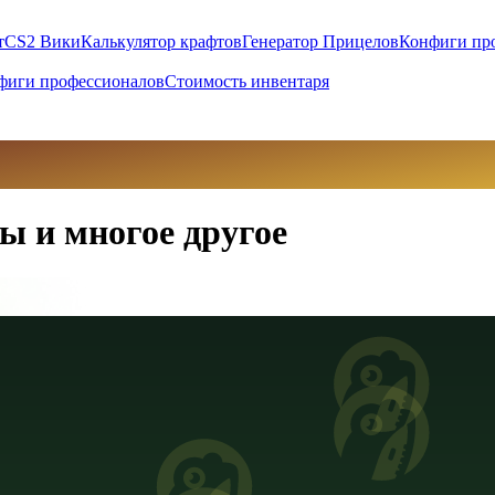
т
CS2 Вики
Калькулятор крафтов
Генератор Прицелов
Конфиги пр
фиги профессионалов
Стоимость инвентаря
ы и многое другое
вны (UAH)