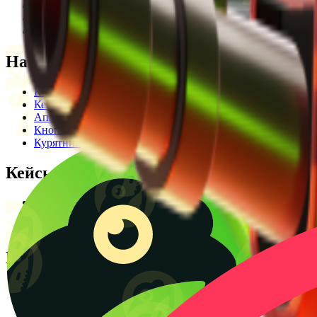
Редакционная политика
Legal Opinion
Контакты
Наши режимы
Кейсы
Кейс батл
Апгрейд
Кнопка
Курятник
Кейсы
Кейсы КС2
Кейсы Раст
Создать КС батл
Полезное
Блог
CS2 Wiki
Калькулятор крафтов