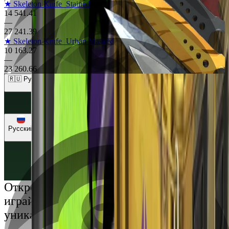
★ Skeleton Knife
Stained
14 541.41
—
27 241.39
★ Skeleton Knife
Urban Masked
10 163.27
—
23 260.66
🇷🇺 Рубли (RUB)
🇺🇸 Доллары (USD)
🇪🇺 Евро (EUR)
🇷🇺 Рубли (RUB)
🇺🇦 Гривны (UAH)
Русский
Русский
Українська
Открой мир премиальных развлечений:
играй честно и наслаждайся
уникальными впечатлениями