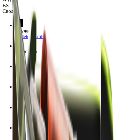
BS
Сводка
Оружие
Skeleton Knife
Категория
Нож
Отделка
Boreal Forest
Стиль отделки
Гидрография
Каталог отделки
77
Редкость
Тайное