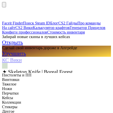
Faceit Finder
Поиск Steam ID
Блог
CS2 Гайды
Про команды
На сайт
CS2 Вики
Калькулятор крафтов
Генератор Прицелов
Конфиги профессионалов
Стоимость инвентаря
Забирай новые скины в лучших кейсах
Открыть
Сделай свой инвентарь дороже в Апгрейде
Улучшить
КС Вики
★ Skeleton Knife | Boreal Forest
Пистолеты и ПП
Винтовки
Тяжелое
Ножи
Перчатки
Кейсы
Коллекции
Стикеры
Другое