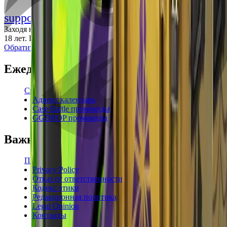
support@cs-wiki.org
Заходя на этот сайт, вы подтверждаете, что вам исполнилось
18 лет. Проблемы с азартными играми?
Обратится за помощью
Ежедневные бонусы
Свежие промокоды
Адвент календарь
Case Battle промокоды
GGDROP промокоды
Важная информация
Пользовательское соглашение
Privacy Policy
Отказ от ответственности
Кодекс этики
Редакционная политика
Legal Opinion
Контакты