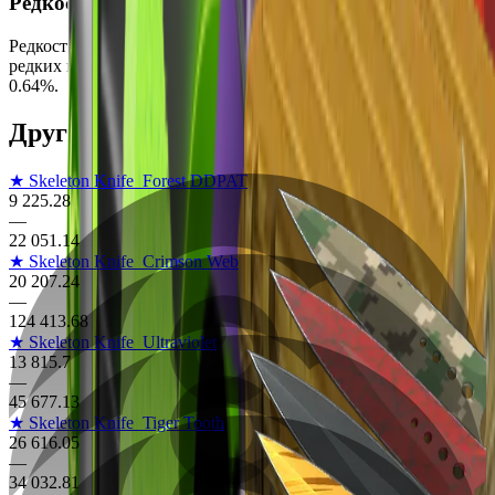
Редкость
Редкость этого скина — Тайное, что делает его одним из
редких вариантов в игре. Шанс выпадения составляет всего
0.64%.
Другие скины на Skeleton Knife
★ Skeleton Knife
Forest DDPAT
9 225.28
—
22 051.14
★ Skeleton Knife
Crimson Web
20 207.24
—
124 413.68
★ Skeleton Knife
Ultraviolet
13 815.7
—
45 677.13
★ Skeleton Knife
Tiger Tooth
26 616.05
—
34 032.81