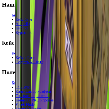
Наши режимы
Кейсы
Кейс батл
Апгрейд
Кнопка
Курятник
Кейсы
Кейсы КС2
Кейсы Раст
Создать КС батл
Полезное
Блог
CS2 Wiki
Калькулятор крафтов
Генератор прицелов
Конфиги PRO игроков
Faceit Finder
Steam ID Finder