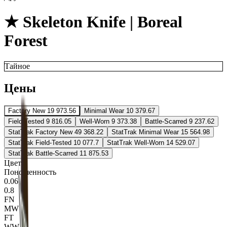
★ Skeleton Knife | Boreal
Forest
Тайное
Цены
Factory New
19 973.56
Minimal Wear
10 379.67
Field-Tested
9 816.05
Well-Worn
9 373.38
Battle-Scarred
9 237.62
StatTrak Factory New
49 368.22
StatTrak Minimal Wear
15 564.98
StatTrak Field-Tested
10 077.7
StatTrak Well-Worn
14 529.07
StatTrak Battle-Scarred
11 875.53
Цвета
Поношенность
0.06
0.8
FN
MW
FT
WW