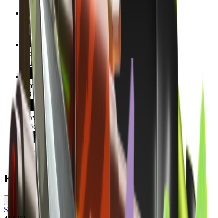
Диапазон Float
0.06 - 0.8
Коллекция
The Shattered Web Collection
Дата выпуска
18 ноября 2019 г.
Команда
Обе команды
Версия модели
CS:GO
Кейсы
Shattered Web Case