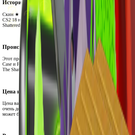
История
Скин ★ Skeleton Knife | Boreal Forest был впервые добавлен в
CS2 18 ноября 2019 года. Он был выпущен как часть кейса
Shattered Web Case.
Происхождение
Этот предмет можно получить, открыв кейсы Shattered Web
Case и Fracture Case. Скин также является частью коллекции
The Shattered Web Collection.
Цена и доступность
Цена варьируется от $123.35 до $600, что делает этот предмет
очень дорогим. В настоящее время он редко встречается и
может быть приобретён на вторичном рынке.