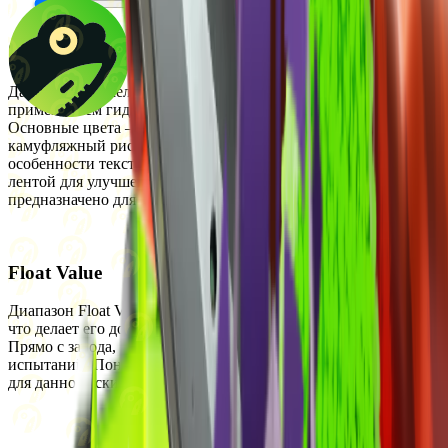
Описание
Данный нож-скелетон выполнен в стиле бореального леса с
применением гидрографической технологии окраски.
Основные цвета — зелёный и жёлтый, что создаёт
камуфляжный рисунок лесного типа, акцентирующий
особенности текстуры и формы ножа. Рукоять обмотана
лентой для улучшенного хвата, а отверстие в рукояти
предназначено для комфортного и безопасного удержания.
Float Value
Диапазон Float Value для этого скина составляет от 0.06 до 0.8,
что делает его доступным в следующих состояниях износа:
Прямо с завода, Немного поношенное, После полевых
испытаний, Поношенное и Закалённое в боях. Версия StatTrak
для данного скина не доступна.