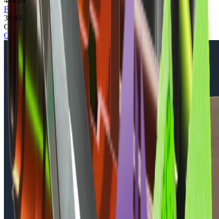
414.69
Fracture Case
39.49
Осмотр скина
Осмотреть в игре