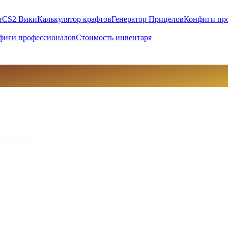
т
CS2 Вики
Калькулятор крафтов
Генератор Прицелов
Конфиги пр
фиги профессионалов
Стоимость инвентаря