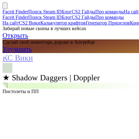
Faceit Finder
Поиск Steam ID
Блог
CS2 Гайды
Про команды
На сай
Faceit Finder
Поиск Steam ID
Блог
CS2 Гайды
Про команды
На сайт
CS2 Вики
Калькулятор крафтов
Генератор Прицелов
Кон
Забирай новые скины в лучших кейсах
Открыть
Сделай свой инвентарь дороже в Апгрейде
Улучшить
КС Вики
★ Shadow Daggers | Doppler
Пистолеты и ПП
Поиск