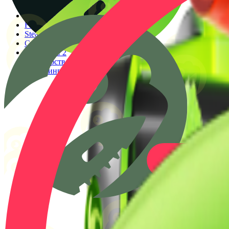
Генератор прицелов
Конфиги PRO игроков
Faceit Finder
Steam ID Finder
Стоимость инвентаря Steam
Гайды КС 2
Партнерство
Клиппинг