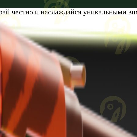
рай честно и наслаждайся уникальными вп
tumi, Zhiuli Shartava Avenue, N 32, Apartment N87, Floor N6
8 лет. Проблемы с азартными играми?