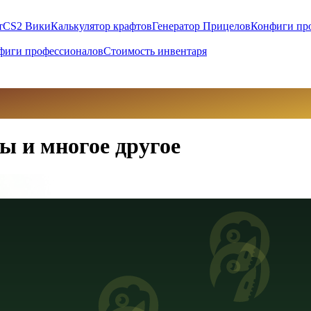
т
CS2 Вики
Калькулятор крафтов
Генератор Прицелов
Конфиги пр
фиги профессионалов
Стоимость инвентаря
ы и многое другое
вны (UAH)