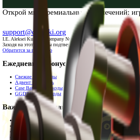
Українська
Открой мир премиальных развлечений: иг
support@cs-wiki.org
I.E. Aleksei Kurtkin, Company Number 300464601, Georgia, City Ba
Заходя на этот сайт, вы подтверждаете, что вам исполнилось 1
Обратится за помощью
Ежедневные бонусы
Свежие промокоды
Адвент календарь
Case Battle промокоды
GGDROP промокоды
Важная информация
Пользовательское соглашение
Privacy Policy
Отказ от ответственности
Кодекс этики