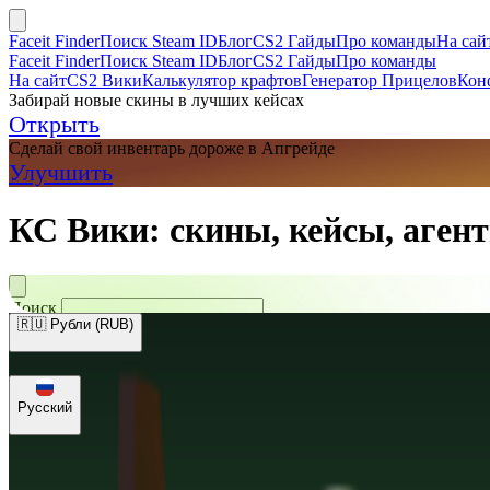
Faceit Finder
Поиск Steam ID
Блог
CS2 Гайды
Про команды
На сай
Faceit Finder
Поиск Steam ID
Блог
CS2 Гайды
Про команды
На сайт
CS2 Вики
Калькулятор крафтов
Генератор Прицелов
Кон
Забирай новые скины в лучших кейсах
Открыть
Сделай свой инвентарь дороже в Апгрейде
Улучшить
КС Вики: скины, кейсы, агент
Поиск
🇷🇺 Рубли (RUB)
🇺🇸 Доллары (USD)
🇪🇺 Евро (EUR)
🇷🇺 Рубли (RUB)
🇺🇦 Гри
Русский
Русский