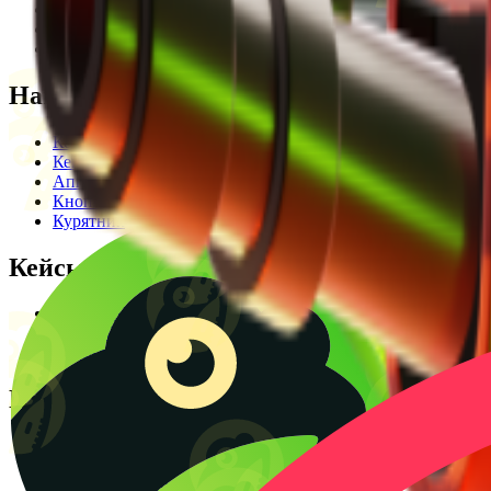
Редакционная политика
Legal Opinion
Контакты
Наши режимы
Кейсы
Кейс батл
Апгрейд
Кнопка
Курятник
Кейсы
Кейсы КС2
Кейсы Раст
Создать КС батл
Полезное
Блог
CS2 Wiki
Калькулятор крафтов