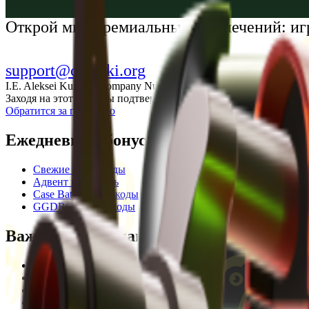
Українська
Открой мир премиальных развлечений: иг
support@cs-wiki.org
I.E. Aleksei Kurtkin, Company Number 300464601, Georgia, City Ba
Заходя на этот сайт, вы подтверждаете, что вам исполнилось 1
Обратится за помощью
Ежедневные бонусы
Свежие промокоды
Адвент календарь
Case Battle промокоды
GGDROP промокоды
Важная информация
Пользовательское соглашение
Privacy Policy
Отказ от ответственности
Кодекс этики