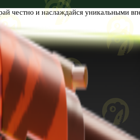
рай честно и наслаждайся уникальными вп
tumi, Zhiuli Shartava Avenue, N 32, Apartment N87, Floor N6
8 лет. Проблемы с азартными играми?