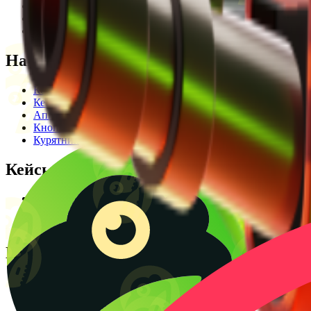
Редакционная политика
Legal Opinion
Контакты
Наши режимы
Кейсы
Кейс батл
Апгрейд
Кнопка
Курятник
Кейсы
Кейсы КС2
Кейсы Раст
Создать КС батл
Полезное
Блог
CS2 Wiki
Калькулятор крафтов