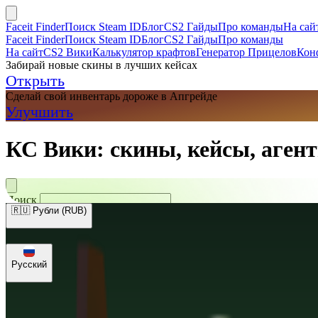
Faceit Finder
Поиск Steam ID
Блог
CS2 Гайды
Про команды
На сай
Faceit Finder
Поиск Steam ID
Блог
CS2 Гайды
Про команды
На сайт
CS2 Вики
Калькулятор крафтов
Генератор Прицелов
Кон
Забирай новые скины в лучших кейсах
Открыть
Сделай свой инвентарь дороже в Апгрейде
Улучшить
КС Вики: скины, кейсы, агент
Поиск
🇷🇺 Рубли (RUB)
🇺🇸 Доллары (USD)
🇪🇺 Евро (EUR)
🇷🇺 Рубли (RUB)
🇺🇦 Гри
Русский
Русский