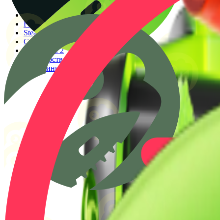
Генератор прицелов
Конфиги PRO игроков
Faceit Finder
Steam ID Finder
Стоимость инвентаря Steam
Гайды КС 2
Партнерство
Клиппинг