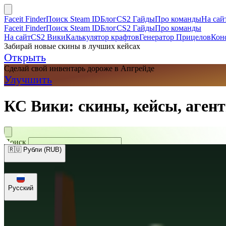
Faceit Finder
Поиск Steam ID
Блог
CS2 Гайды
Про команды
На сай
Faceit Finder
Поиск Steam ID
Блог
CS2 Гайды
Про команды
На сайт
CS2 Вики
Калькулятор крафтов
Генератор Прицелов
Кон
Забирай новые скины в лучших кейсах
Открыть
Сделай свой инвентарь дороже в Апгрейде
Улучшить
КС Вики: скины, кейсы, агент
Поиск
🇷🇺 Рубли (RUB)
🇺🇸 Доллары (USD)
🇪🇺 Евро (EUR)
🇷🇺 Рубли (RUB)
🇺🇦 Гри
Русский
Русский