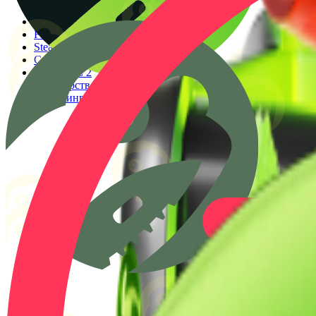
Генератор прицелов
Конфиги PRO игроков
Faceit Finder
Steam ID Finder
Стоимость инвентаря Steam
Гайды КС 2
Партнерство
Клиппинг