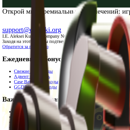
Українська
Открой мир премиальных развлечений: иг
support@cs-wiki.org
I.E. Aleksei Kurtkin, Company Number 300464601, Georgia, City Ba
Заходя на этот сайт, вы подтверждаете, что вам исполнилось 1
Обратится за помощью
Ежедневные бонусы
Свежие промокоды
Адвент календарь
Case Battle промокоды
GGDROP промокоды
Важная информация
Пользовательское соглашение
Privacy Policy
Отказ от ответственности
Кодекс этики