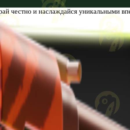
рай честно и наслаждайся уникальными вп
tumi, Zhiuli Shartava Avenue, N 32, Apartment N87, Floor N6
8 лет. Проблемы с азартными играми?