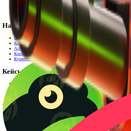
Редакционная политика
Legal Opinion
Контакты
Наши режимы
Кейсы
Кейс батл
Апгрейд
Кнопка
Курятник
Кейсы
Кейсы КС2
Кейсы Раст
Создать КС батл
Полезное
Блог
CS2 Wiki
Калькулятор крафтов