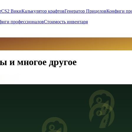
т
CS2 Вики
Калькулятор крафтов
Генератор Прицелов
Конфиги пр
фиги профессионалов
Стоимость инвентаря
ы и многое другое
вны (UAH)